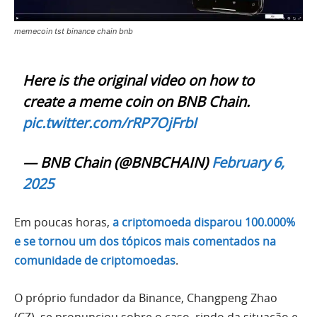
memecoin tst binance chain bnb
Here is the original video on how to
create a meme coin on BNB Chain.
pic.twitter.com/rRP7OjFrbI
— BNB Chain (@BNBCHAIN)
February 6,
2025
Em poucas horas,
a criptomoeda disparou 100.000%
e se tornou um dos tópicos mais comentados na
comunidade de criptomoedas
.
O próprio fundador da Binance, Changpeng Zhao
(CZ), se pronunciou sobre o caso, rindo da situação e