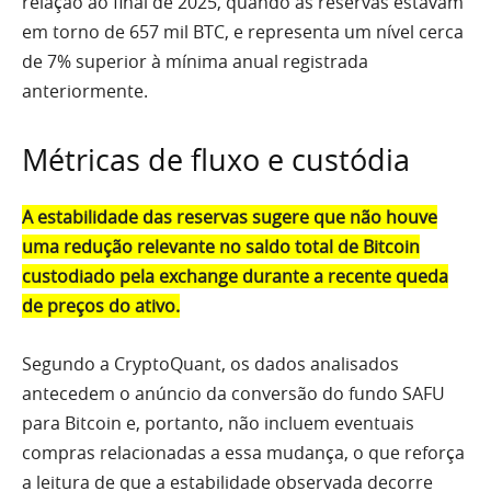
relação ao final de 2025, quando as reservas estavam
em torno de 657 mil BTC, e representa um nível cerca
de 7% superior à mínima anual registrada
anteriormente.
Métricas de fluxo e custódia
A estabilidade das reservas sugere que não houve
uma redução relevante no saldo total de Bitcoin
custodiado pela exchange durante a recente queda
de preços do ativo.
Segundo a CryptoQuant, os dados analisados
antecedem o anúncio da conversão do fundo SAFU
para Bitcoin e, portanto, não incluem eventuais
compras relacionadas a essa mudança, o que reforça
a leitura de que a estabilidade observada decorre