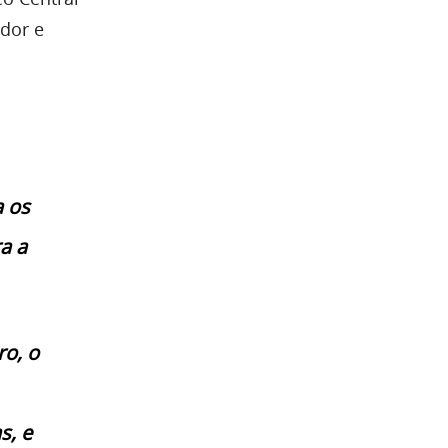
ador e
a os
a a
o, o
s, e