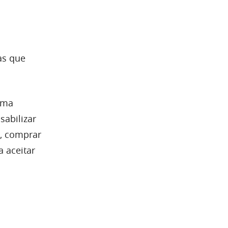
as que
uma
sabilizar
a, comprar
a aceitar