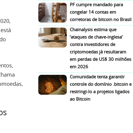
PF cumpre mandado para
congelar 14 contas em
corretoras de bitcoin no Brasil
2020,
 está
Chainalysis estima que
‘ataques de chave-inglesa’
ndo
contra investidores de
criptomoedas já resultaram
em perdas de US$ 30 milhões
ntos,
em 2026
 Chama
Comunidade tenta garantir
tomoedas,
controle do domínio .bitcoin e
restringi-lo a projetos ligados
ao Bitcoin
os