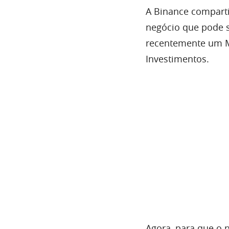
A Binance compart
negócio que pode s
recentemente um M
Investimentos.
Agora, para que o 