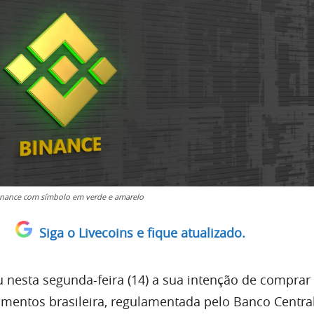
inance com símbolo em verde e amarelo
Siga o Livecoins e fique atualizado.
 nesta segunda-feira (14) a sua intenção de compra
timentos brasileira, regulamentada pelo Banco Centra