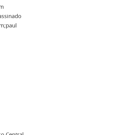
um
 assinado
m;paul
co Central