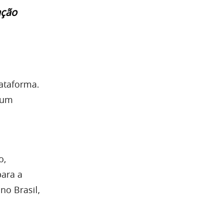
ação
lataforma.
 um
o,
para a
no Brasil,