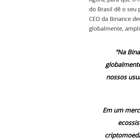
do Brasil dê o seu
CEO da Binance dec
globalmente, ampl
“Na Bina
globalmente
nossos usuá
Em um merca
ecossis
criptomoedas