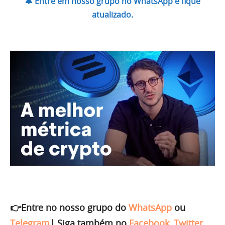
🔔 Entre em nosso grupo no WhatsApp e fique
atualizado.
👉Entre no nosso grupo do
WhatsApp
ou
Telegram
|
Siga também no
Facebook
,
Twitter
,