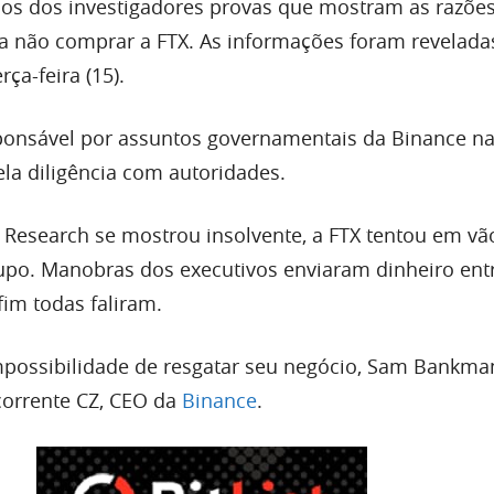
os dos investigadores provas que mostram as razõe
a não comprar a FTX. As informações foram revelada
ça-feira (15).
sponsável por assuntos governamentais da Binance n
ela diligência com autoridades.
esearch se mostrou insolvente, a FTX tentou em vão
po. Manobras dos executivos enviaram dinheiro ent
im todas faliram.
impossibilidade de resgatar seu negócio, Sam Bankma
corrente CZ, CEO da
Binance
.