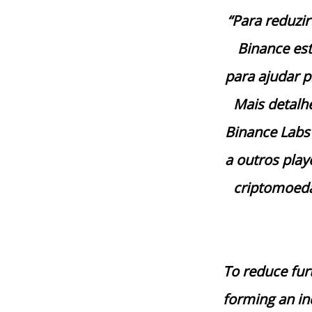
“Para reduzir
Binance es
para ajudar p
Mais detalh
Binance Labs
a outros play
criptomoeda
To reduce furt
forming an in