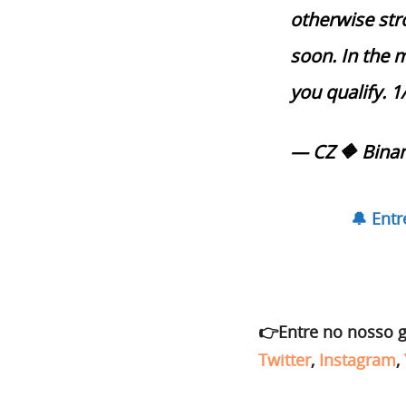
otherwise stro
soon. In the 
you qualify. 1
— CZ 🔶 Bina
🔔 Ent
👉Entre no nosso 
Twitter
,
Instagram
,