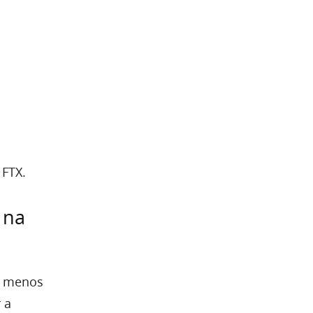
 FTX.
 na
m menos
 a