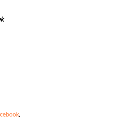
nk
cebook
,