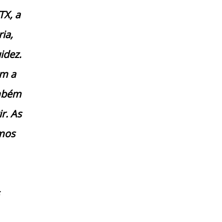
TX, a
ia,
idez.
om a
ambém
r. As
amos