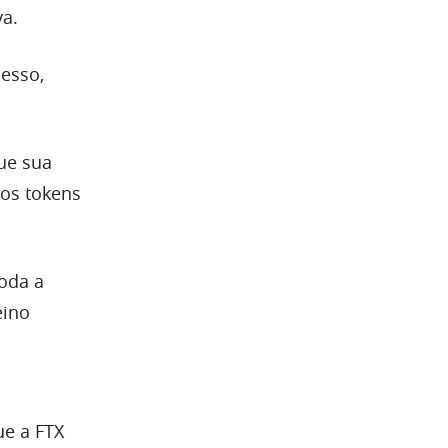
va.
esso,
ue sua
dos tokens
oda a
eino
ue a FTX