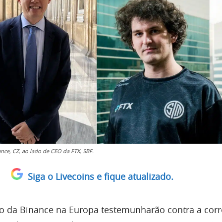
nce, CZ, ao lado de CEO da FTX, SBF.
Siga o Livecoins e fique atualizado.
 da Binance na Europa testemunharão contra a corre