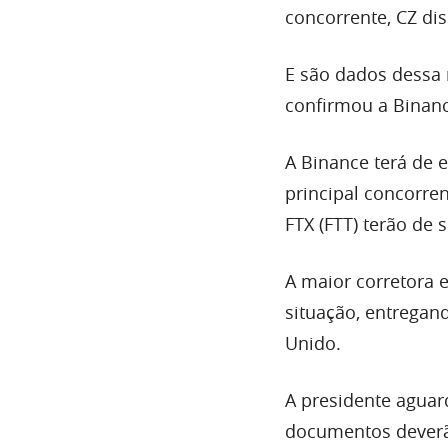
concorrente, CZ di
E são dados dessa 
confirmou a Binan
A Binance terá de 
principal concorre
FTX (FTT) terão de 
A maior corretora
situação, entregan
Unido.
A presidente aguard
documentos deverão