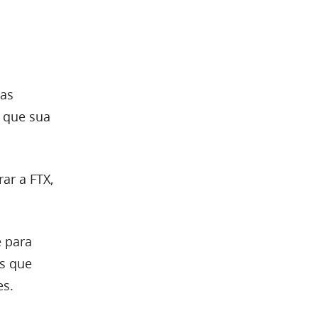
das
 que sua
ar a FTX,
e para
s que
es.