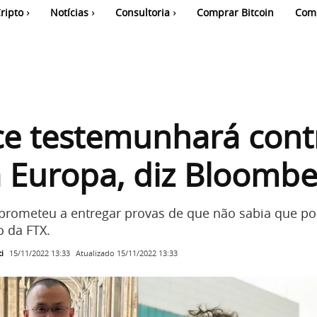
ripto
Notícias
Consultoria
Comprar Bitcoin
Com
ce testemunhará cont
 Europa, diz Bloombe
rometeu a entregar provas de que não sabia que po
o da FTX.
i
Atualizado
15/11/2022 13:33
15/11/2022 13:33