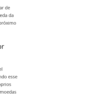
ar de
eda da
 próximo
or
el
ndo esse
óprios
s moedas