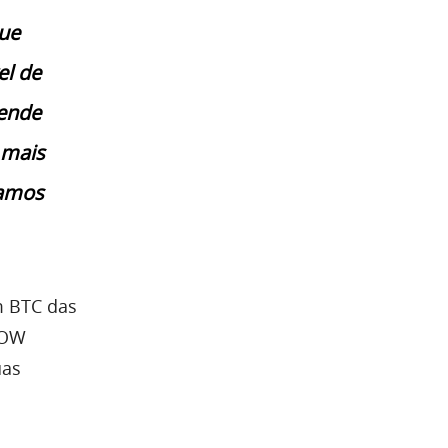
que
el de
ende
 mais
tamos
m BTC das
YOW
uas