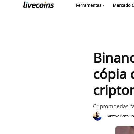
Ferramentas
Mercado C
Binan
cópia 
cript
Criptomoedas fa
Gustavo Bertolucc