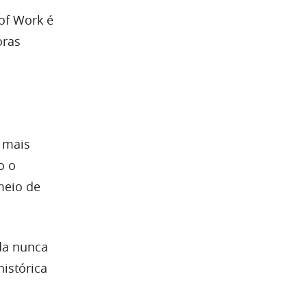
of Work é
oras
 mais
o o
meio de
da nunca
istórica