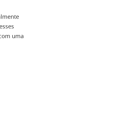
almente
desses
e com uma