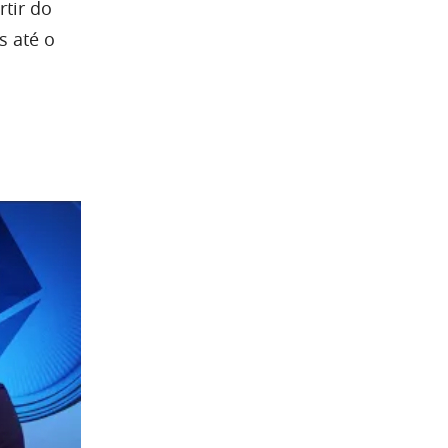
tir do
s até o