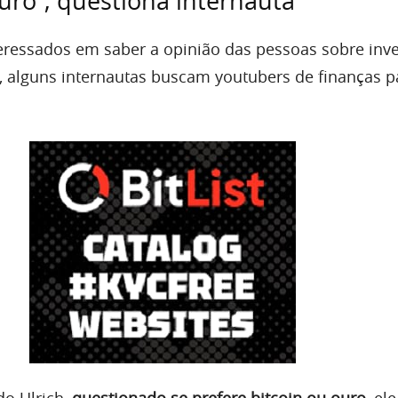
ouro”, questiona internauta
ressados em saber a opinião das pessoas sobre inve
, alguns internautas buscam youtubers de finanças p
o Ulrich,
questionado se prefere bitcoin ou ouro
, ele