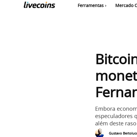
Ferramentas
Mercado C
Bitcoi
monetá
Fernan
Embora economi
especuladores q
além deste raso
Gustavo Bertolucc