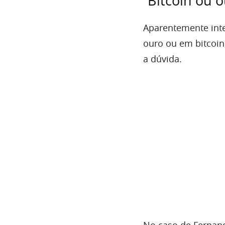
“Bitcoin ou 
Aparentemente inte
ouro ou em bitcoin
a dúvida.
No caso de Fernand