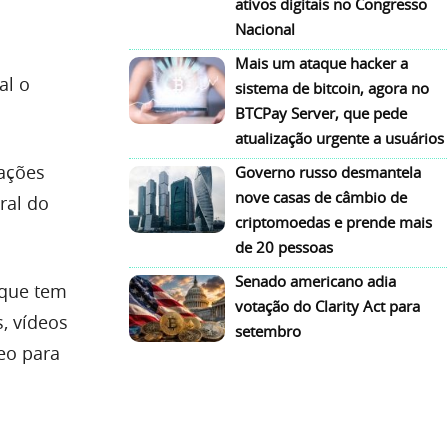
ativos digitais no Congresso
Nacional
Mais um ataque hacker a
al o
sistema de bitcoin, agora no
BTCPay Server, que pede
atualização urgente a usuários
zações
Governo russo desmantela
nove casas de câmbio de
tral do
criptomoedas e prende mais
de 20 pessoas
Senado americano adia
 que tem
votação do Clarity Act para
, vídeos
setembro
eo para