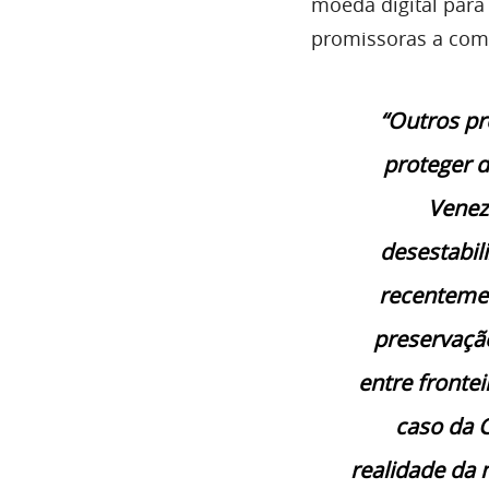
moeda digital para
promissoras a comp
“Outros pr
proteger d
Venez
desestabil
recentemen
preservação
entre frontei
caso da C
realidade da 