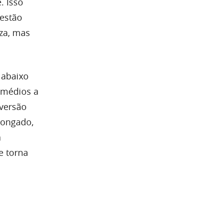
. Isso
 estão
za, mas
 abaixo
K médios a
eversão
longado,
a
e torna