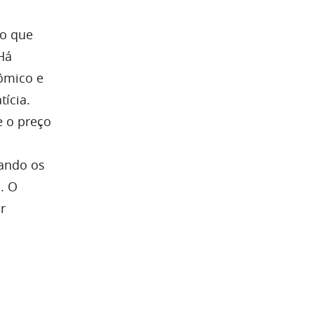
co que
Há
ômico e
ícia.
e o preço
uando os
. O
r