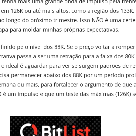
a tenha mais uma grande onda de impulso pela frente
 em 126K ou até mais altos, como a região dos 133K,
ao longo do próximo trimestre. Isso NÃO é uma certe
pa para moldar minhas próprias expectativas.
finido pelo nível dos 88K. Se o preço voltar a romper
ctativa passa a ser uma retração para a faixa dos 80
í, o ideal é aguardar para ver se surgem padrões de r
recisa permanecer abaixo dos 88K por um período pro
mana ou mais, para fortalecer o argumento de que 
O é um impulso e que um teste das máximas (126K) s