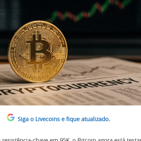
Siga o Livecoins e fique atualizado.
a resistência-chave em 95K, o Bitcoin agora está test