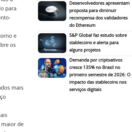
Desenvolvedores apresentam
do para
proposta para diminuir
onto-
recompensa dos validadores
do Ethereum
S&P Global faz estudo sobre
torno e
stablecoins e alerta para
obre os
alguns projetos
Demanda por criptoativos
cresce 135% no Brasil no
primeiro semestre de 2026: O
impacto das stablecoins nos
ndos mais
serviços digitais
eço
ais
 maior de