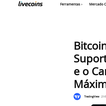
Ferramentas
Mercado C
Bitcoi
Supor
e o C
Máxim
TradingView
21/