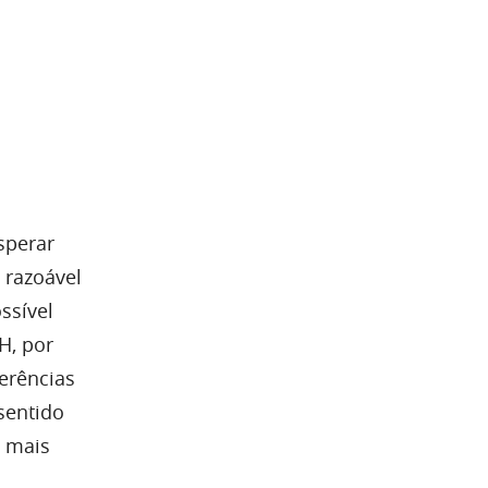
sperar
 razoável
ssível
H, por
erências
sentido
a mais