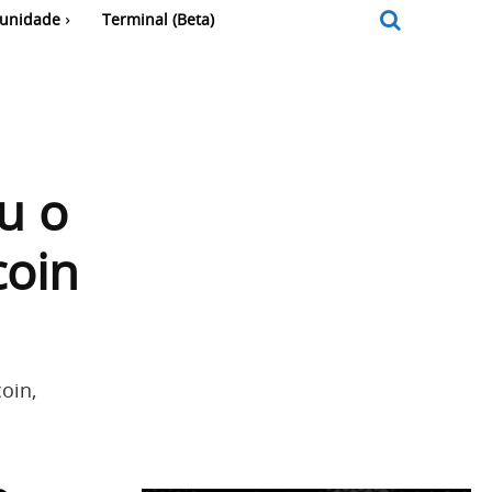
unidade
Terminal (Beta)
u o
coin
oin,