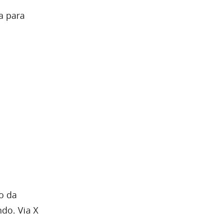
a para
vo da
ndo. Via X