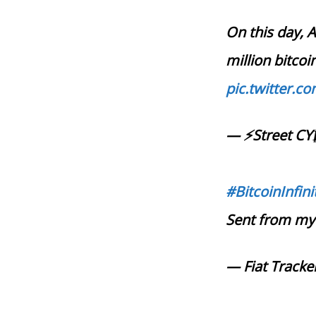
On this day, A
million bitcoin
pic.twitter.c
— ⚡️Street CY
#BitcoinInfin
Sent from m
— Fiat Tracke