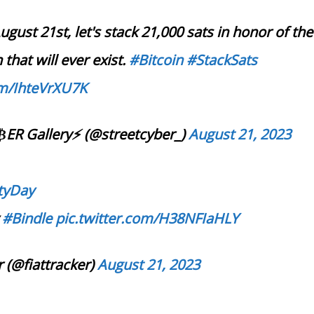
ugust 21st, let's stack 21,000 sats in honor of the
 that will ever exist.
#Bitcoin
#StackSats
om/IhteVrXU7K
₿ER Gallery⚡️ (@streetcyber_)
August 21, 2023
ityDay
y
#Bindle
pic.twitter.com/H38NFIaHLY
r (@fiattracker)
August 21, 2023