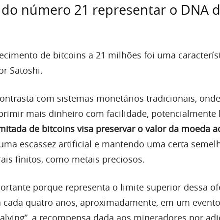
o do número 21 representar o DNA 
ecimento de bitcoins a 21 milhões foi uma caracterís
or Satoshi.
 contrasta com sistemas monetários tradicionais, ond
rimir mais dinheiro com facilidade, potencialmente 
imitada de bitcoins visa preservar o valor da moeda a
 uma escassez artificial e mantendo uma certa semel
ais finitos, como metais preciosos.
rtante porque representa o limite superior dessa of
, a cada quatro anos, aproximadamente, em um event
lving”, a recompensa dada aos mineradores por adi