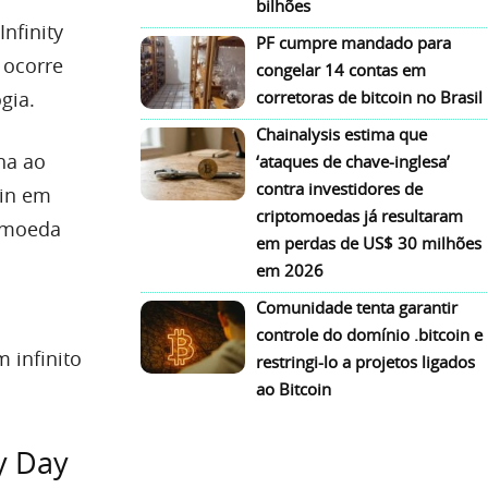
bilhões
nfinity
PF cumpre mandado para
o ocorre
congelar 14 contas em
gia.
corretoras de bitcoin no Brasil
Chainalysis estima que
ha ao
‘ataques de chave-inglesa’
contra investidores de
oin em
criptomoedas já resultaram
a moeda
em perdas de US$ 30 milhões
em 2026
Comunidade tenta garantir
controle do domínio .bitcoin e
 infinito
restringi-lo a projetos ligados
ao Bitcoin
ty Day