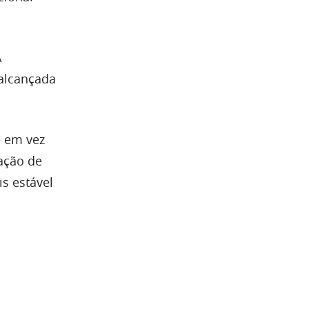
A
 alcançada
e em vez
iação de
s estável