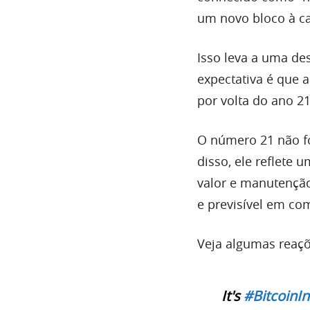
um novo bloco à ca
Isso leva a uma de
expectativa é que 
por volta do ano 2
O número 21 não fo
disso, ele reflete 
valor e manutençã
e previsível em co
Veja algumas reaç
It's
#BitcoinIn