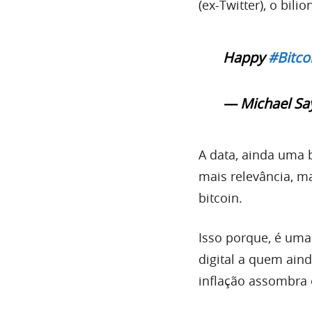
(ex-Twitter), o bili
Happy
#Bitco
— Michael Say
A data, ainda uma
mais relevância, m
bitcoin.
Isso porque, é um
digital a quem ai
inflação assombra