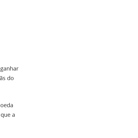
 ganhar
fãs do
moeda
 que a