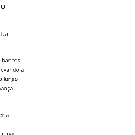
do
tica
e bancos
levando à
o longo
hança
erta
o
cionar