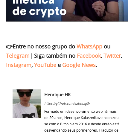
👉Entre no nosso grupo do
WhatsApp
ou
Telegram
|
Siga também no
Facebook
,
Twitter
,
Instagram
,
YouTube
e
Google News
.
Henrique HK
https://github.com/sabotag3x
Formado em desenvolvimento web há mais
de 20 anos, Henrique Kalashnikov encontrou-
se com o Bitcoin em 2016 e desde então está
desvendando seus pormenores. Tradutor de