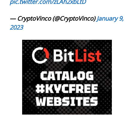
pic.twitter.com/zLAh2xbLtD
— CryptoVinco (@CryptoVinco)
January 9,
2023