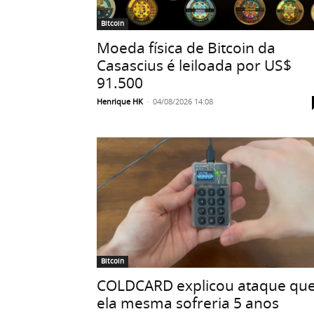
Bitcoin
Moeda física de Bitcoin da
Casascius é leiloada por US$
91.500
Henrique HK
-
04/08/2026 14:08
Bitcoin
COLDCARD explicou ataque qu
ela mesma sofreria 5 anos