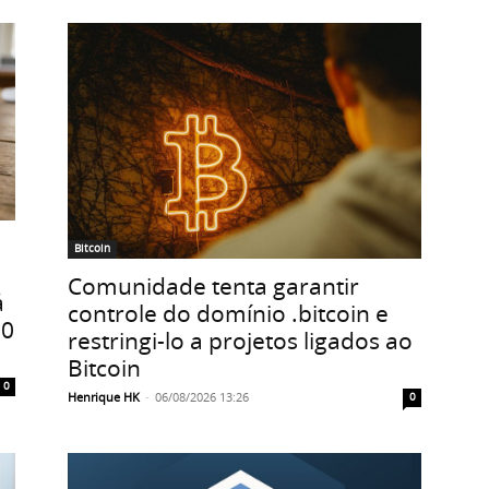
s
Bitcoin
Comunidade tenta garantir
á
controle do domínio .bitcoin e
30
restringi-lo a projetos ligados ao
Bitcoin
0
Henrique HK
-
06/08/2026 13:26
0