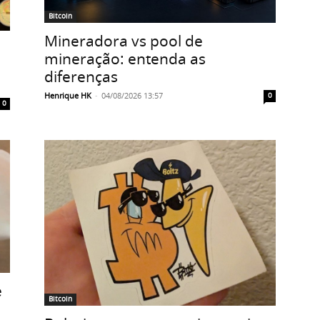
Bitcoin
Mineradora vs pool de
mineração: entenda as
diferenças
Henrique HK
-
04/08/2026 13:57
0
0
e
Bitcoin