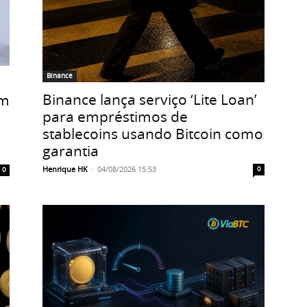
Binance
Binance lança serviço ‘Lite Loan’
em
para empréstimos de
stablecoins usando Bitcoin como
garantia
Henrique HK
-
04/08/2026 15:53
0
0