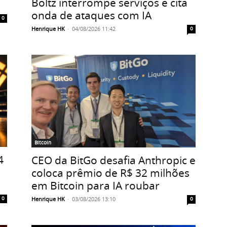
Boltz interrompe serviços e cita
onda de ataques com IA
0
Henrique HK
-
04/08/2026 11:42
0
Bitcoin
4
CEO da BitGo desafia Anthropic e
coloca prêmio de R$ 32 milhões
em Bitcoin para IA roubar
0
Henrique HK
-
03/08/2026 13:10
0