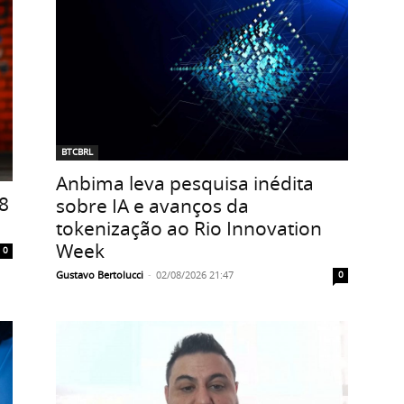
BTCBRL
Anbima leva pesquisa inédita
8
sobre IA e avanços da
tokenização ao Rio Innovation
Week
0
Gustavo Bertolucci
-
02/08/2026 21:47
0