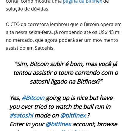
conta, como mostra uma
página da Bitfinex
de
solução de dúvidas.
O CTO da corretora lembrou que o Bitcoin opera em
alta nesta sexta-feira, já rompendo até os US$ 43 mil
no mercado, que agora poderá ser um movimento
assistido em Satoshis.
“Sim, Bitcoin subir é bom, mas você já
tentou assistir o touro correndo com o
satoshi ligado na Bitfinex?”
Yes,
#Bitcoin
going up is nice but have
you ever tried to watch the bull run in
#satoshi
mode on
@bitfinex
?
Enter in your
@bitfinex
account, browse