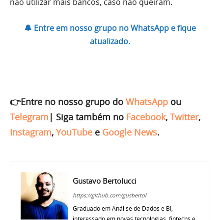
não utilizar mais bancos, caso não queiram.
🔔 Entre em nosso grupo no WhatsApp e fique
atualizado.
👉Entre no nosso grupo do
WhatsApp
ou
Telegram
|
Siga também no
Facebook
,
Twitter
,
Instagram
,
YouTube
e
Google News
.
Gustavo Bertolucci
https://github.com/gusbertol
Graduado em Análise de Dados e BI,
interessado em novas tecnologias, fintechs e