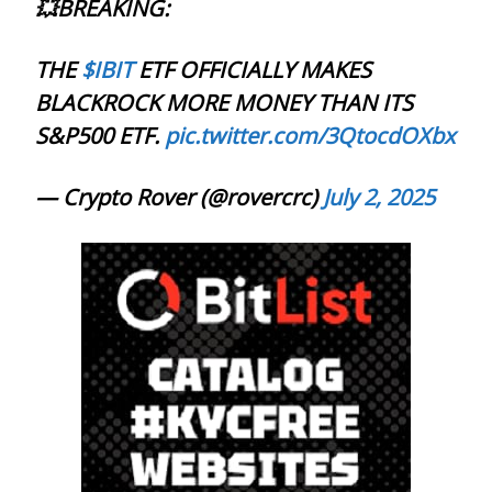
💥BREAKING:
THE
$IBIT
ETF OFFICIALLY MAKES
BLACKROCK MORE MONEY THAN ITS
S&P500 ETF.
pic.twitter.com/3QtocdOXbx
— Crypto Rover (@rovercrc)
July 2, 2025