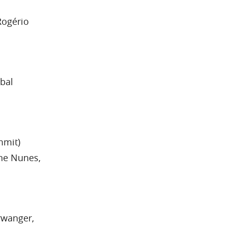
Rogério
bal
mmit)
ine Nunes,
rwanger,