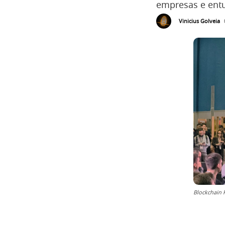
empresas e entu
Vinicius Golveia
Blockchain R