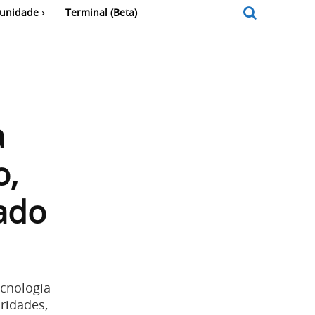
unidade
Terminal (Beta)
a
o,
ado
ecnologia
oridades,