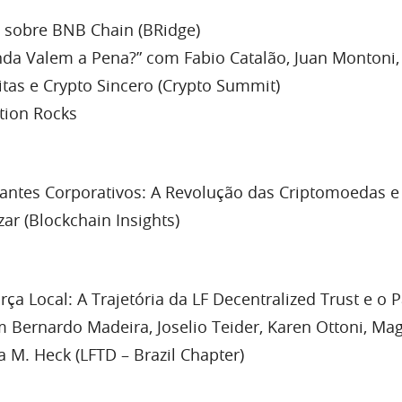
 sobre BNB Chain (BRidge)
inda Valem a Pena?” com Fabio Catalão, Juan Montoni, 
itas e Crypto Sincero (Crypto Summit)
tion Rocks
gantes Corporativos: A Revolução das Criptomoedas e
r (Blockchain Insights)
rça Local: A Trajetória da LF Decentralized Trust e o 
m Bernardo Madeira, Joselio Teider, Karen Ottoni, Ma
 M. Heck (LFTD – Brazil Chapter)