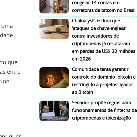
congelar 14 contas em
corretoras de bitcoin no Brasil
Chainalysis estima que
m uma
‘ataques de chave-inglesa’
idade
contra investidores de
criptomoedas já resultaram
em perdas de US$ 30 milhões
em 2026
údo que
Comunidade tenta garantir
as entre
controle do domínio .bitcoin e
tion
restringi-lo a projetos ligados
ao Bitcoin
Senador propõe regras para
funcionamentos de fintechs de
criptomoedas e tokenização
enriques,