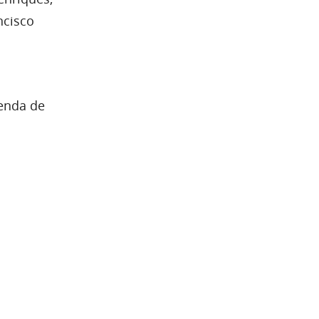
ncisco
genda de