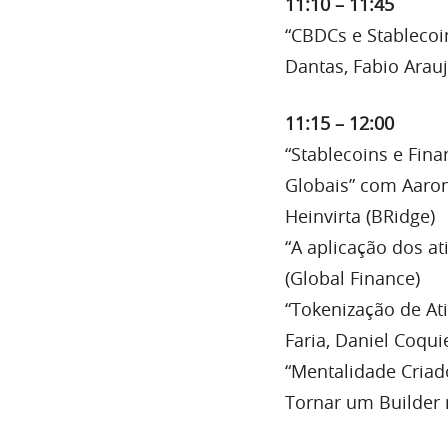
11:10 – 11:45
“CBDCs e Stablecoi
Dantas, Fabio Arau
11:15 – 12:00
“Stablecoins e Fina
Globais” com Aaron
Heinvirta (BRidge)
“A aplicação dos a
(Global Finance)
“Tokenização de At
Faria, Daniel Coqui
“Mentalidade Criad
Tornar um Builder 