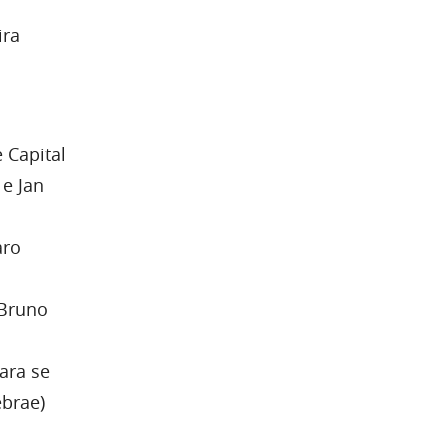
ira
 Capital
e Jan
aro
 Bruno
ara se
ebrae)