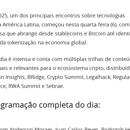
025, um dos principais encontros sobre tecnologias
a América Latina, começou nesta quarta-feira (6), co
a que abrange desde stablecoins e Bitcoin até ident
o da tokenização na economia global.
ia é intensa e conta com múltiplas trilhas de conte
is e relevantes para o ecossistema cripto, distribuíd
n Insights, BRidge, Crypto Summit, Legalhack, Regula
nce, RWA Summit e Sebrae.
ogramação completa do dia:
om Anderson Moraes, Juan Carlos Reyes, Rodrigoh H