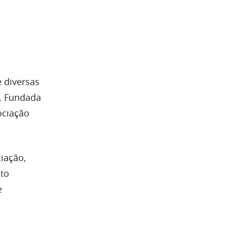
 diversas
s. Fundada
ociação
iação,
nto
e