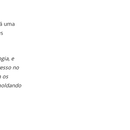
rá uma
es
gia, e
resso no
m os
 moldando