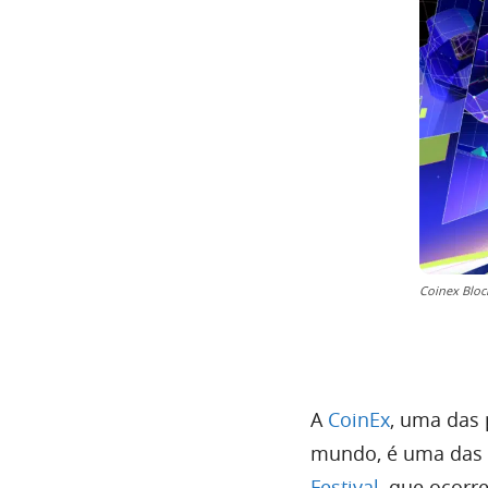
Coinex Bloc
A
CoinEx
, uma das 
mundo, é uma das p
Festival
, que ocorr