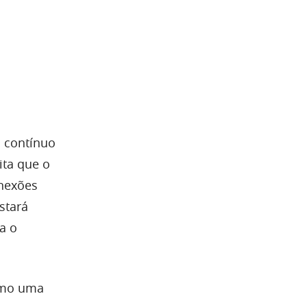
 contínuo
ita que o
onexões
stará
a o
como uma