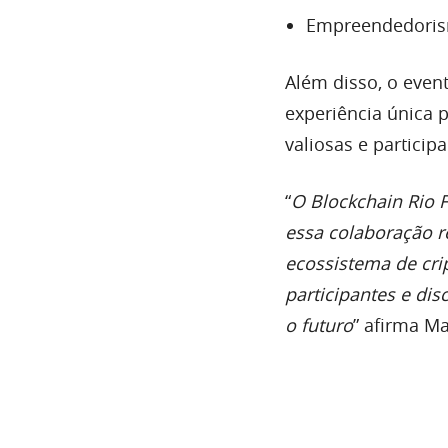
Empreendedori
Além disso, o even
experiência única 
valiosas e particip
“
O Blockchain Rio F
essa colaboração 
ecossistema de cr
participantes e di
o futuro
” afirma M