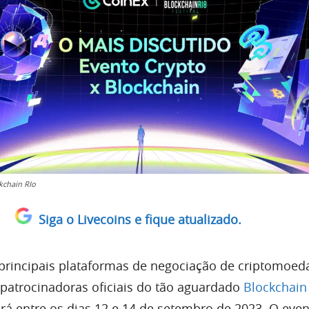
kchain RIo
Siga o Livecoins e fique atualizado.
principais plataformas de negociação de criptomoed
atrocinadoras oficiais do tão aguardado
Blockchain
erá entre os dias 12 e 14 de setembro de 2023. O eve