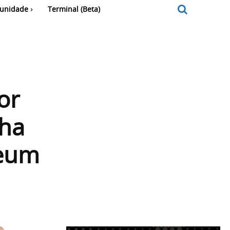
unidade
Terminal (Beta)
or
nha
reum