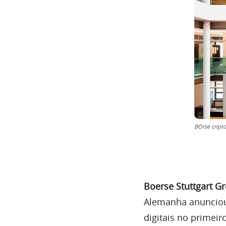
BOrse cripto
Boerse Stuttgart G
Alemanha anunciou 
digitais no primei