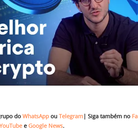
grupo do
WhatsApp
ou
Telegram
|
Siga também no
Fa
YouTube
e
Google News
.