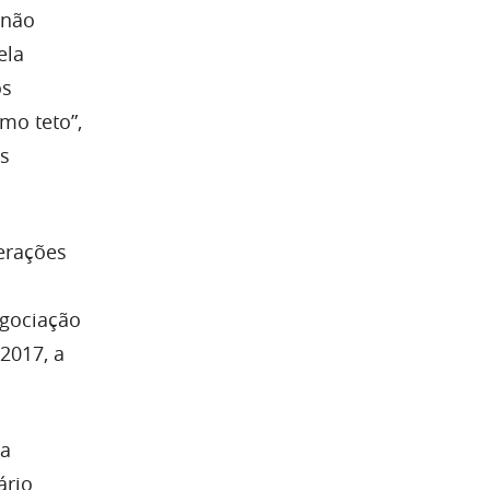
 não
ela
os
mo teto”,
os
erações
egociação
2017, a
 a
ário