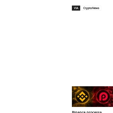
VIA
CryptoNews
Binance processa