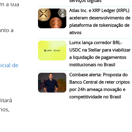
serviços digitais
om a sua
Atlas Inc. e XRP Ledger (XRPL)
aceleram desenvolvimento de
plataforma de tokenização de
anto a
ativos
Lumx lança corredor BRL-
USDC na Stellar para viabilizar
a liquidação de pagamentos
nicial de
institucionais no Brasil
Coinbase alerta: Proposta do
Banco Central de reter criptos
por 24h ameaça inovação e
competitividade no Brasil
litará
ios,