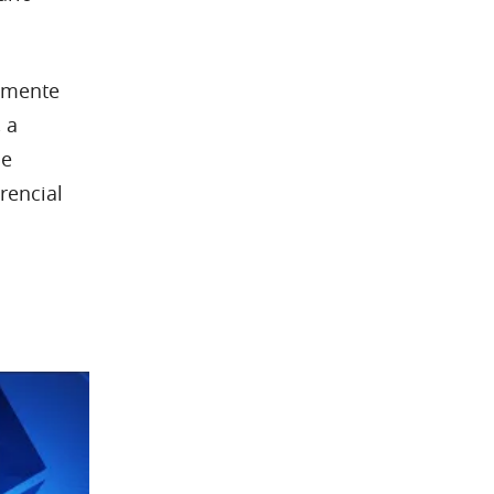
almente
 a
de
rencial