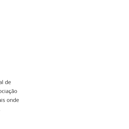
al de
ociação
ais onde
.