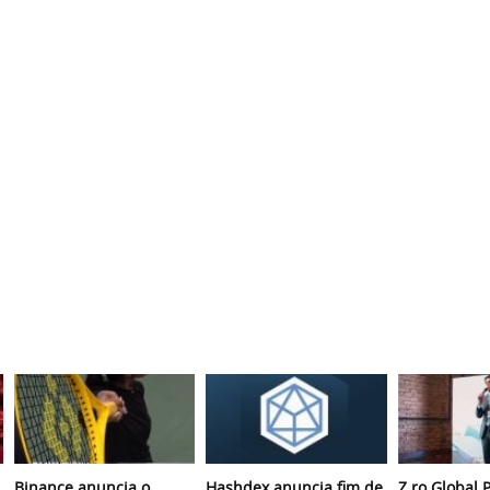
Binance anuncia o
Hashdex anuncia fim de
Z.ro Global