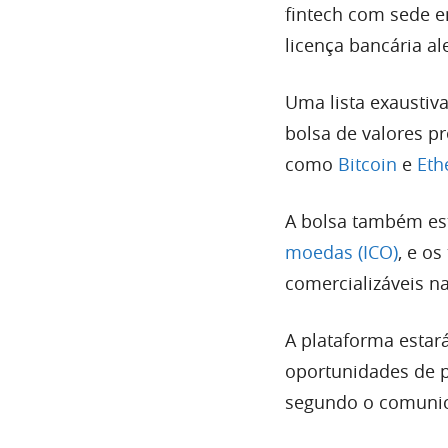
fintech com sede e
licença bancária a
Uma lista exaustiv
bolsa de valores p
como
Bitcoin
e
Eth
A bolsa também es
moedas (ICO)
, e o
comercializáveis ​​n
A plataforma estará 
oportunidades de p
segundo o comunica