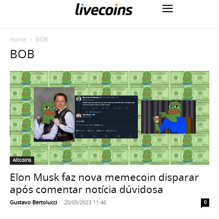
Home
BOB
BOB
Altcoins
Elon Musk faz nova memecoin disparar
após comentar notícia dúvidosa
Gustavo Bertolucci
-
20/05/2023 11:46
0