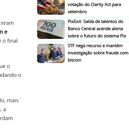
votação do Clarity Act para
setembro
PixExit: Saída de talentos do
eceram
Banco Central acende alerta
n e
sobre o futuro do sistema Pix
 o final
STF nega recurso e mantém
investigação sobre fraude com
bitcoin
que o
mudando o
lo, mais
, a
ardam