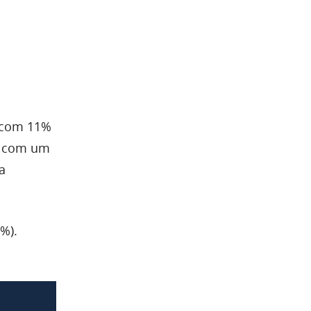
, com 11%
o, com um
a
%).