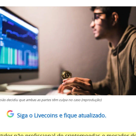
Goiás decidiu que ambas as partes têm culpa no caso (reprodução)
Siga o Livecoins e fique atualizado.
tidor não profissional de criptomoedas e morador d