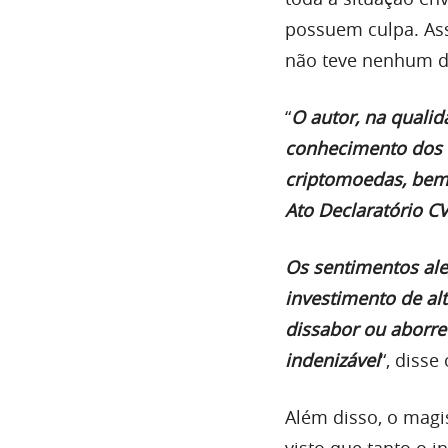
possuem culpa. Ass
não teve nenhum d
“
O autor, na qualid
conhecimento dos r
criptomoedas, bem 
Ato Declaratório C
Os sentimentos ale
investimento de al
dissabor ou aborre
indenizável
“, disse
Além disso, o mag
visto que tanto o i