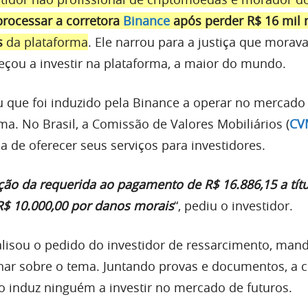
processar a corretora
Binance
após perder R$ 16 mil 
s
da plataforma
. Ele narrou para a justiça que morav
ou a investir na plataforma, a maior do mundo.
u que foi induzido pela Binance a operar no mercado
ma. No Brasil, a Comissão de Valores Mobiliários (
CV
a de oferecer seus serviços para investidores.
ão da requerida ao pagamento de R$ 16.886,15 a títu
R$ 10.000,00 por danos morais
“, pediu o investidor.
nalisou o pedido do investidor de ressarcimento, man
nar sobre o tema. Juntando provas e documentos, a c
induz ninguém a investir no mercado de futuros.