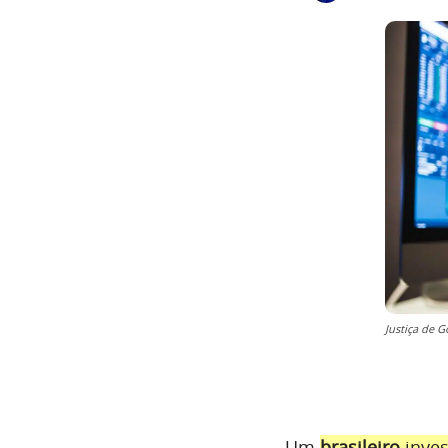
Justiça de 
Um
brasileiro
inves