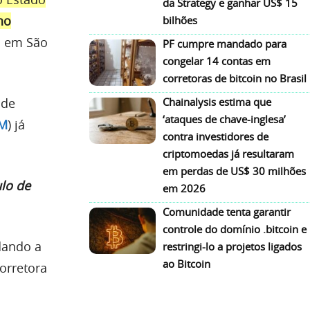
da Strategy e ganhar US$ 15
no
bilhões
a em São
PF cumpre mandado para
congelar 14 contas em
corretoras de bitcoin no Brasil
 de
Chainalysis estima que
‘ataques de chave-inglesa’
M
) já
contra investidores de
criptomoedas já resultaram
em perdas de US$ 30 milhões
lo de
em 2026
Comunidade tenta garantir
controle do domínio .bitcoin e
dando a
restringi-lo a projetos ligados
ao Bitcoin
orretora