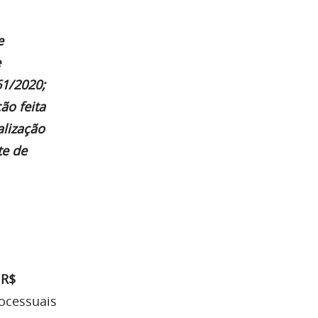
e
e
61/2020;
ão feita
alização
te de
 R$
ocessuais