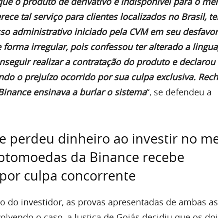
que o produto de derivativo é indisponível para o me
rece tal serviço para clientes localizados no Brasil, t
so administrativo iniciado pela CVM em seu desfavor
 forma irregular, pois confessou ter alterado a ling
nseguir realizar a contratação do produto e declarou
tendo o prejuízo ocorrido por sua culpa exclusiva. Rec
Binance ensinava a burlar o sistema
“, se defendeu a
ue perdeu dinheiro ao investir no m
iptomoedas da Binance recebe
por culpa concorrente
do do investidor, as provas apresentadas de ambas as
olvendo o caso, a Justiça de Goiás decidiu que os do