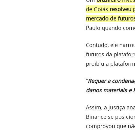
de Goiás
resolveu 
mercado de futuro
Paulo quando começ
Contudo, ele narro
futuros da platafor
proibiu a plataform
“
Requer a condenaç
danos materiais e 
Assim, a justiça a
Binance se posicio
comprovou que não 