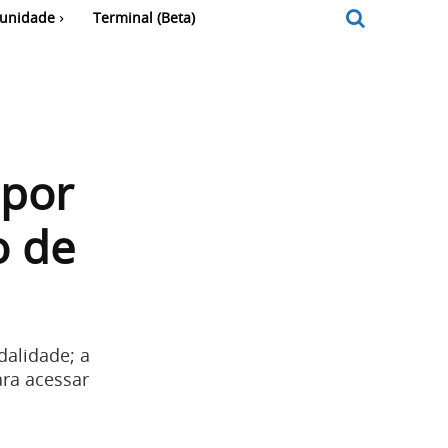
unidade
Terminal (Beta)
 por
o de
dalidade; a
ara acessar