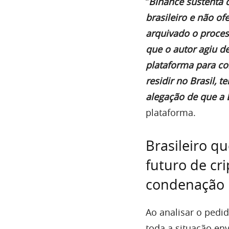
“
Binance sustenta 
brasileiro e não ofe
arquivado o proces
que o autor agiu de
plataforma para co
residir no Brasil, 
alegação de que a 
plataforma.
Brasileiro q
futuro de cr
condenação 
Ao analisar o pedi
toda a situação env