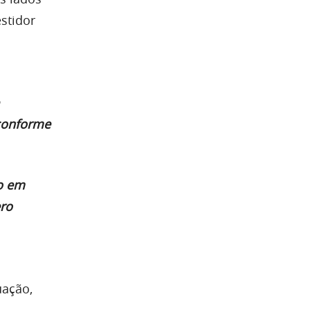
stidor
 conforme
so em
ero
uação,