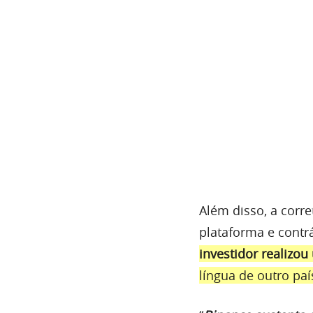
Além disso, a corre
plataforma e contrá
investidor realiz
língua de outro pa