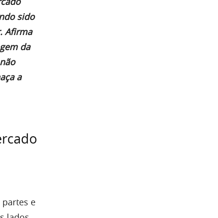
rcado
endo sido
. Afirma
uagem da
 não
haça a
ercado
 partes e
is lados