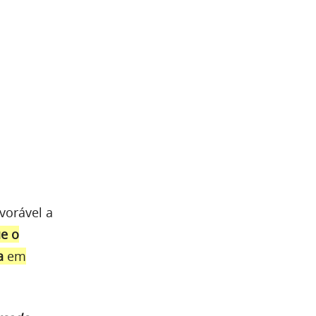
vorável a
e o
a
em