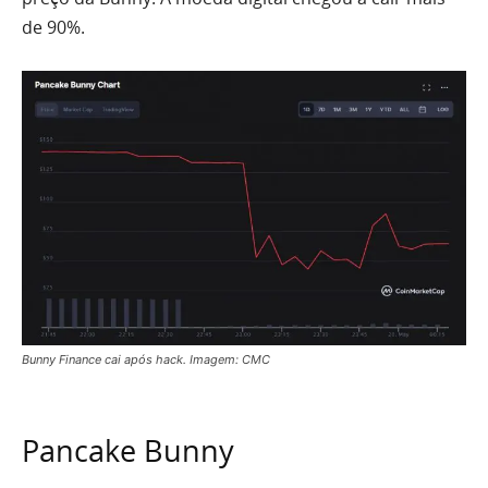
de 90%.
Bunny Finance cai após hack. Imagem: CMC
Pancake Bunny