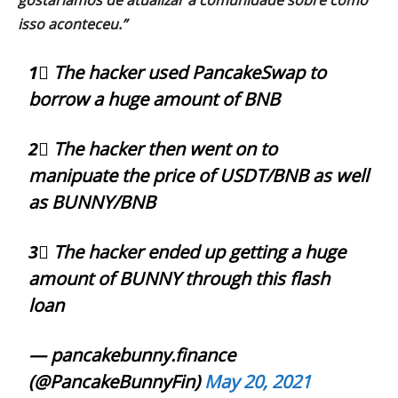
gostaríamos de atualizar a comunidade sobre como
isso aconteceu.”
1⃣ The hacker used PancakeSwap to
borrow a huge amount of BNB
2⃣ The hacker then went on to
manipuate the price of USDT/BNB as well
as BUNNY/BNB
3⃣ The hacker ended up getting a huge
amount of BUNNY through this flash
loan
— pancakebunny.finance
(@PancakeBunnyFin)
May 20, 2021