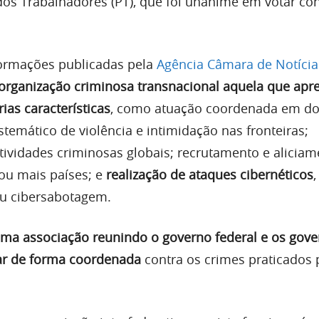
os Trabalhadores (PT), que foi unânime em votar con
ormações publicadas pela
Agência Câmara de Notícia
organização criminosa transnacional aquela que apr
ias características
, como atuação coordenada em do
stemático de violência e intimidação nas fronteiras;
ividades criminosas globais; recrutamento e aliciam
u mais países; e
realização de ataques cibernéticos
,
u cibersabotagem.
 uma associação reunindo o governo federal e os gov
ar de forma coordenada
contra os crimes praticados 