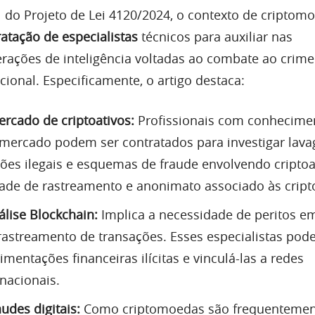
1 do Projeto de Lei 4120/2024, o contexto de criptom
atação de especialistas
técnicos para auxiliar nas
erações de inteligência voltadas ao combate ao crime
ional. Especificamente, o artigo destaca:
rcado de criptoativos:
Profissionais com conhecime
mercado podem ser contratados para investigar lav
ções ilegais e esquemas de fraude envolvendo criptoa
ldade de rastreamento e anonimato associado às crip
álise Blockchain:
Implica a necessidade de peritos em
rastreamento de transações. Esses especialistas pod
imentações financeiras ilícitas e vinculá-las a redes
nacionais.
udes digitais:
Como criptomoedas são frequentemen