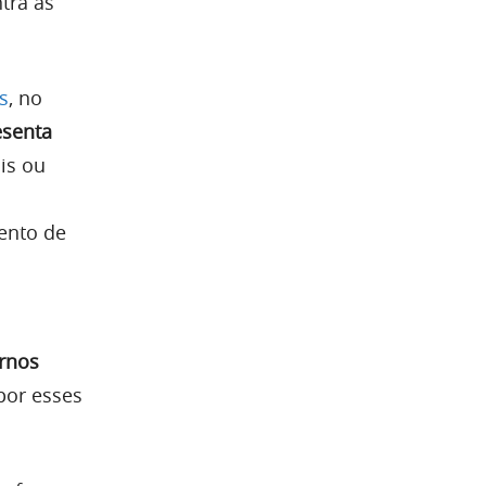
tra as
s
, no
esenta
is ou
ento de
ernos
por esses