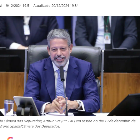
i
Atualizado
20/12/2024 19:34
19/12/2024 19:51
da Câmara dos Deputados, Arthur Lira (PP - AL) em sessão no dia 19 de dezembro de
 Bruno Spada/Câmara dos Deputados.