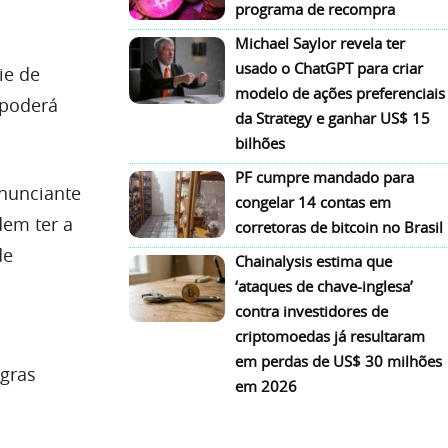
programa de recompra
Michael Saylor revela ter
usado o ChatGPT para criar
ie de
modelo de ações preferenciais
 poderá
da Strategy e ganhar US$ 15
bilhões
PF cumpre mandado para
enunciante
congelar 14 contas em
dem ter a
corretoras de bitcoin no Brasil
de
Chainalysis estima que
‘ataques de chave-inglesa’
contra investidores de
criptomoedas já resultaram
em perdas de US$ 30 milhões
egras
em 2026