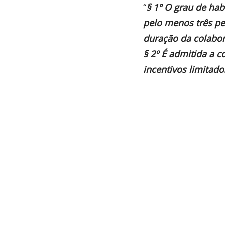
“
§ 1º O grau de hab
pelo menos três per
duração da colabo
§ 2º É admitida a 
incentivos limitado