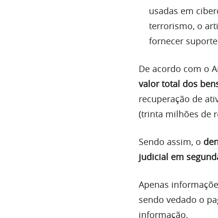
usadas em ciber
terrorismo, o art
fornecer suporte
De acordo com o Ar
valor total dos ben
recuperação de ati
(trinta milhões de re
Sendo assim, o
den
judicial em segund
Apenas informações
sendo vedado o pa
informação​.