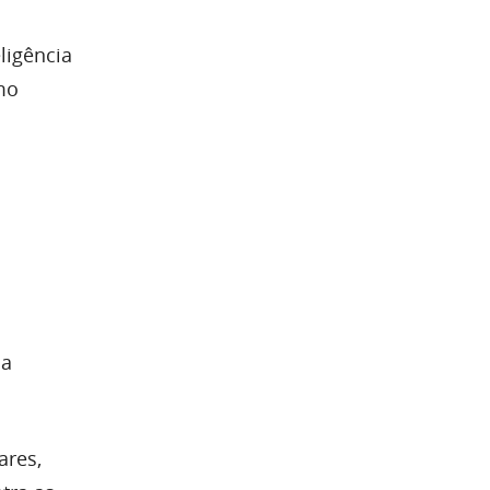
ligência
mo
da
ares,