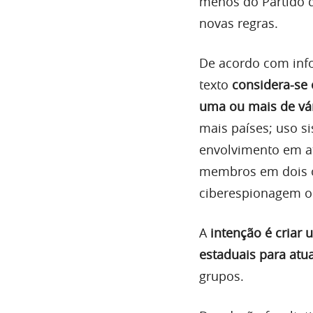
menos do Partido d
novas regras.
De acordo com inf
texto
considera-se 
uma ou mais de vár
mais países; uso si
envolvimento em at
membros em dois o
ciberespionagem o
A
intenção é criar
estaduais para atu
grupos.