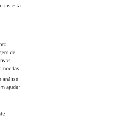
oedas está
nto
agem de
tivos,
tomoedas.
 análise
em ajudar
te