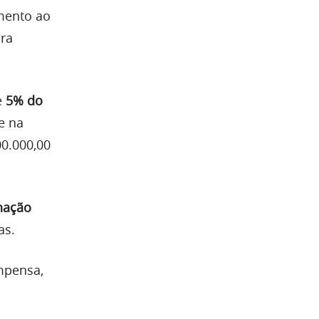
mento ao
ara
e
5% do
e na
00.000,00
nação
as.
mpensa,