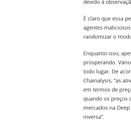
devido à observaçã
É claro que essa 
agentes maliciosos
randomizar o mod
Enquanto isso, ape
prosperando. Vári
todo lugar. De aco
Chainalysis, “as a
em termos de preço
quando os preços d
mercados na Deep 
inversa”.