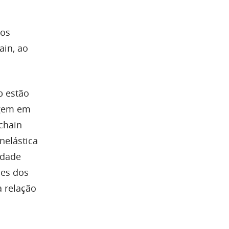
 os
ain, ao
b estão
rgem em
chain
nelástica
idade
des dos
 relação