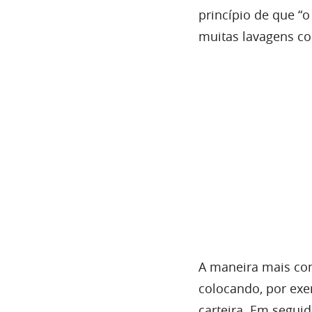
princípio de que “o 
muitas lavagens c
A maneira mais com
colocando, por exe
carteira. Em segui