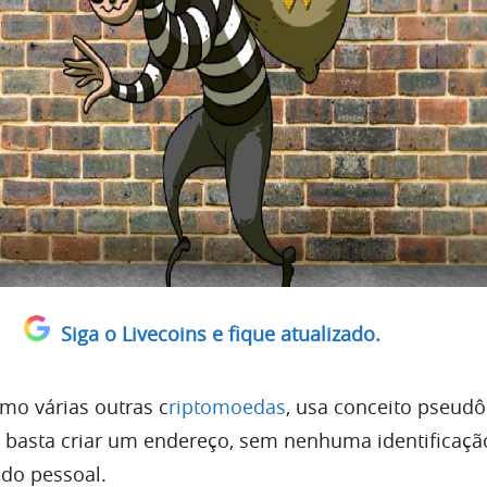
Siga o Livecoins e fique atualizado.
omo várias outras c
riptomoedas
, usa conceito pseud
 basta criar um endereço, sem nenhuma identificaçã
do pessoal.