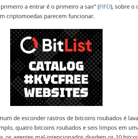
primeiro a entrar é o primeiro a sair” (
FIFO
), sobre o 
om criptomoedas parecem funcionar.
um de esconder rastros de bitcoins roubados é lav
mplo, quatro bitcoins roubados e seis limpos em um
da, os agentes mal-intencionados dividem os 10 bitcoi