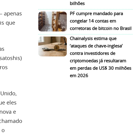
bilhões
 – apenas
PF cumpre mandado para
congelar 14 contas em
is que
corretoras de bitcoin no Brasil
Chainalysis estima que
‘ataques de chave-inglesa’
as
contra investidores de
satoshis)
criptomoedas já resultaram
ros
em perdas de US$ 30 milhões
em 2026
 Unido,
ue eles
 nova e
, chamado
 o