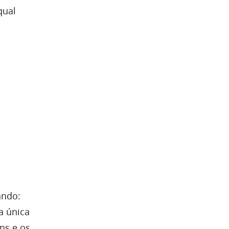
qual
ando:
a única
ns e os