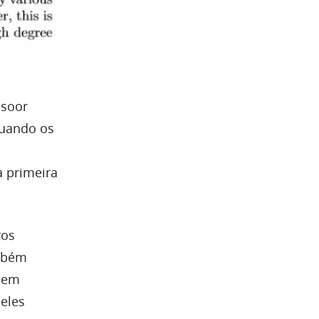
nsoor
quando os
a primeira
ros
ambém
usem
 eles