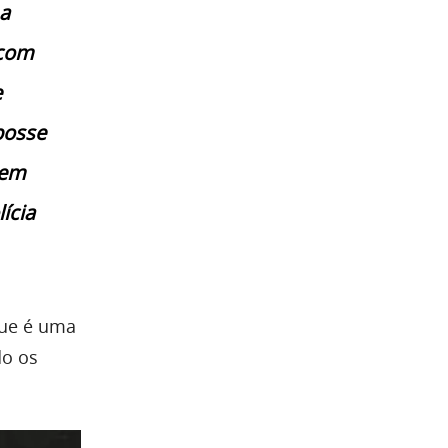
ma
 com
e
posse
sem
ícia
que é uma
do os