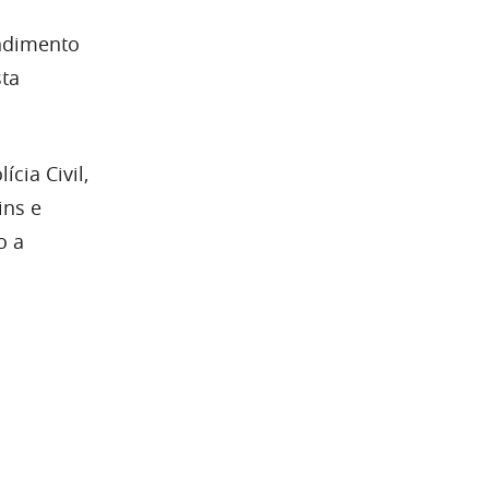
ndimento
ta
cia Civil,
ins e
o a