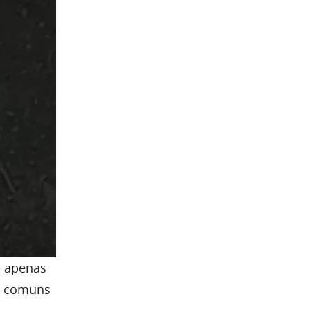
e apenas
as comuns