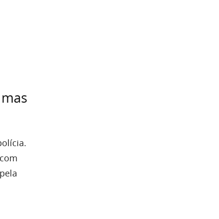
 mas
olícia.
 com
 pela