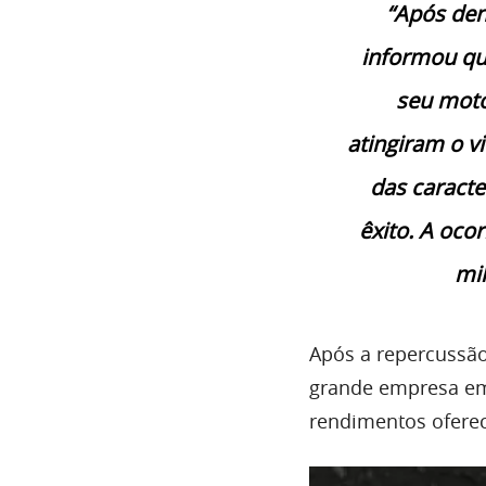
“Após den
informou qu
seu moto
atingiram o v
das caracte
êxito. A ocor
mil
Após a repercussão
grande empresa em 
rendimentos oferec