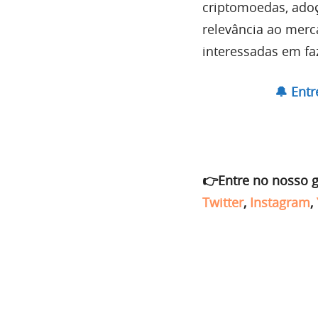
criptomoedas, adoç
relevância ao mer
interessadas em fa
🔔 Ent
👉Entre no nosso 
Twitter
,
Instagram
,