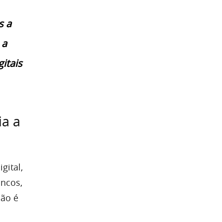
s a
 a
itais
a a
gital,
ancos,
ção é