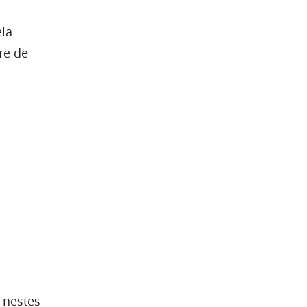
la
re de
 nestes