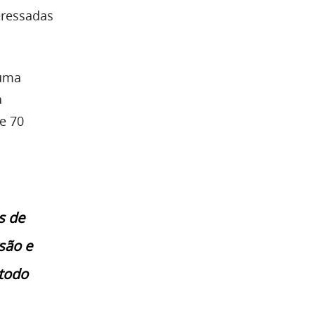
eressadas
 uma
a
ue 70
s de
são e
 todo