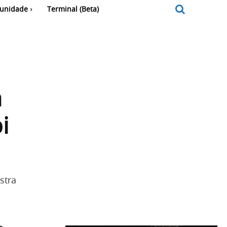
unidade
Terminal (Beta)
á
i
stra