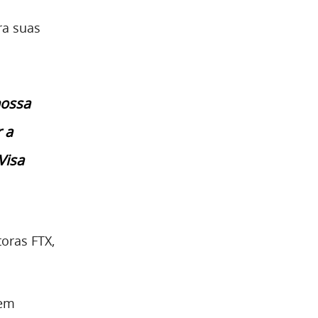
ra suas
nossa
 a
Visa
toras FTX,
 em