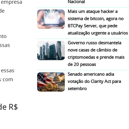
a empresa
Nacional
de
Mais um ataque hacker a
sistema de bitcoin, agora no
BTCPay Server, que pede
atualização urgente a usuários
nto
Governo russo desmantela
essas
nove casas de câmbio de
criptomoedas e prende mais
de 20 pessoas
 essas
Senado americano adia
s com
votação do Clarity Act para
setembro
de R$