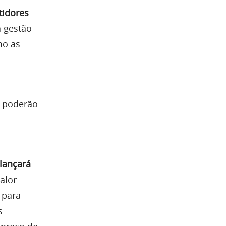
tidores
a gestão
mo as
, poderão
lançará
alor
 para
s