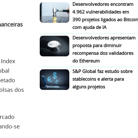
Desenvolvedores encontram
4.962 vulnerabilidades em
390 projetos ligados ao Bitcoi
nanceiras
com ajuda de IA
Desenvolvedores apresentam
proposta para diminuir
recompensa dos validadores
 Index
do Ethereum
obal
S&P Global faz estudo sobre
stablecoins e alerta para
jetado
alguns projetos
olsas dos
ercado
nando-se