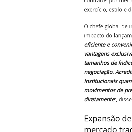
contratos por meio
exercício, estilo e
O chefe global de 
impacto do lançame
eficiente e conven
vantagens exclusiv
tamanhos de índice
negociação. Acredi
institucionais qua
movimentos de preç
diretamente
“, diss
Expansão de 
mercado trad