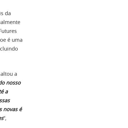
is da
tualmente
Futures
boe é uma
ncluindo
saltou a
 do nosso
té a
ssas
s novas é
es
“,