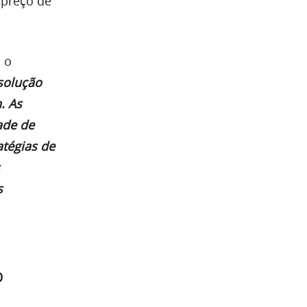
 preço de
 o
solução
. As
ade de
atégias de
s
o