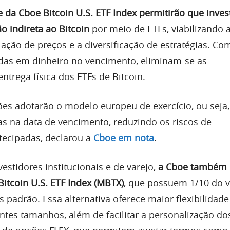
 da Cboe Bitcoin U.S. ETF Index permitirão que inves
 indireta ao Bitcoin
por meio de ETFs, viabilizando 
lação de preços e a diversificação de estratégias. Co
das em dinheiro no vencimento, eliminam-se as
trega física dos ETFs de Bitcoin.
ões adotarão o modelo europeu de exercício, ou seja
as na data de vencimento, reduzindo os riscos de
ecipadas, declarou a
Cboe em nota
.
estidores institucionais e de varejo,
a Cboe também 
Bitcoin U.S. ETF Index (MBTX)
, que possuem 1/10 do v
padrão. Essa alternativa oferece maior flexibilidade
entes tamanhos, além de facilitar a personalização do