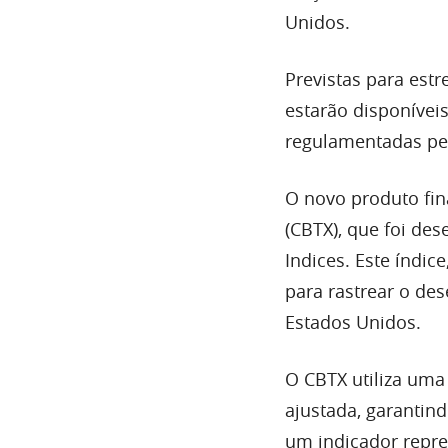
Unidos.
Previstas para est
estarão disponívei
regulamentadas pel
O novo produto fin
(CBTX), que foi de
Indices. Este índi
para rastrear o de
Estados Unidos.
O CBTX utiliza uma
ajustada, garantind
um indicador repre