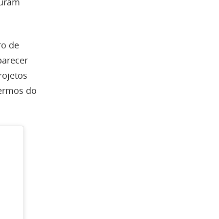
curam
ro de
parecer
rojetos
termos do