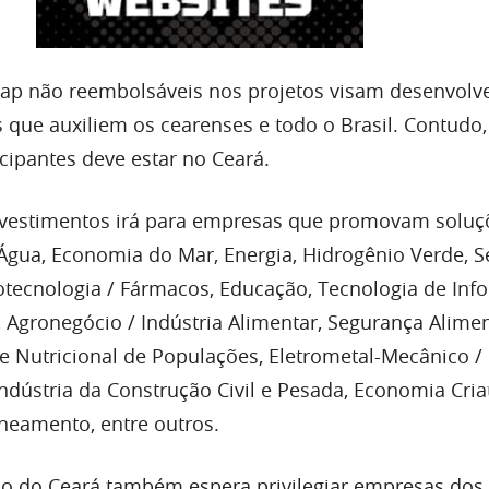
ap não reembolsáveis nos projetos visam desenvolv
 que auxiliem os cearenses e todo o Brasil. Contudo,
cipantes deve estar no Ceará.
investimentos irá para empresas que promovam soluç
 Água, Economia do Mar, Energia, Hidrogênio Verde, 
iotecnologia / Fármacos, Educação, Tecnologia de Inf
 Agronegócio / Indústria Alimentar, Segurança Alimen
se Nutricional de Populações, Eletrometal-Mecânico /
ndústria da Construção Civil e Pesada, Economia Criat
aneamento, entre outros.
o do Ceará também espera privilegiar empresas dos 