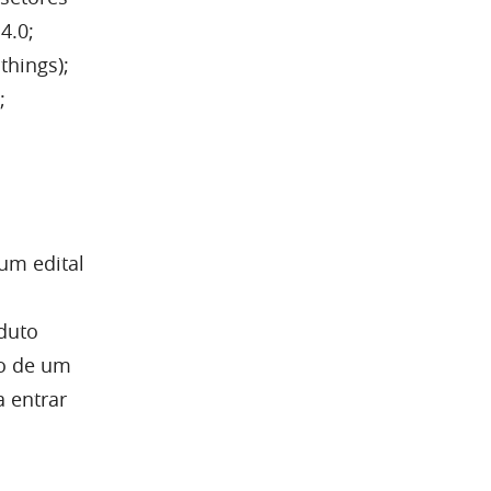
4.0;
things);
;
um edital
oduto
ão de um
 entrar