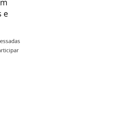
em
s e
eressadas
rticipar