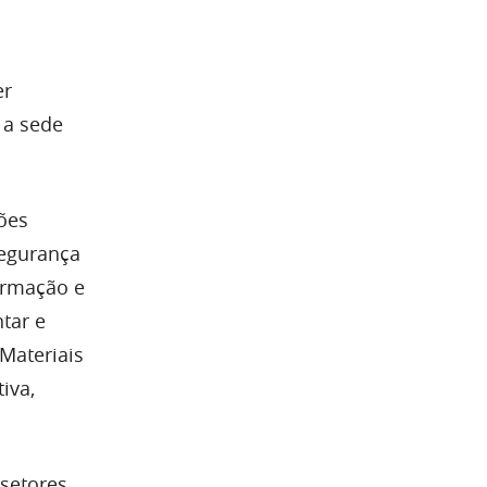
er
 a sede
ões
Segurança
ormação e
tar e
 Materiais
iva,
setores