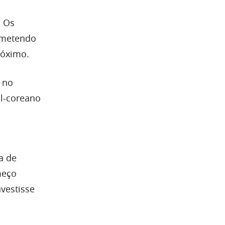
. Os
ometendo
róximo.
 no
ul-coreano
a de
meço
vestisse