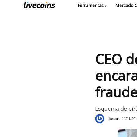
Ferramentas
Mercado C
CEO de
encara
fraude
Esquema de pir
jansen
14/11/201