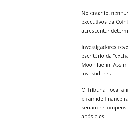
No entanto, nenhu
executivos da Coi
acrescentar deter
Investigadores rev
escritório da “exch
Moon Jae-in. Assim
investidores.
O Tribunal local 
pirâmide financeir
seriam recompensa
após eles.