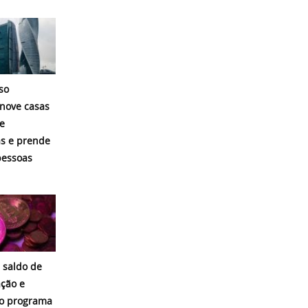
so
nove casas
e
s e prende
pessoas
 saldo de
ação e
o programa