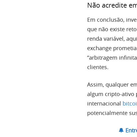
Não acredite e
Em conclusão, inve
que não existe ret
renda variável, aq
exchange prometia
“arbitragem infinit
clientes.
Assim, qualquer em
algum cripto-ativo
internacional
bitco
potencialmente sus
🔔 Ent