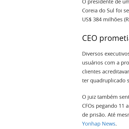
O presidente de um
Coreia do Sul foi 
US$ 384 milhões (R$
CEO prometi
Diversos executivo
usuários com a pr
clientes acreditav
ter quadruplicado 
O juiz também sent
CFOs pegando 11 an
de prisão. Até me
Yonhap News
.