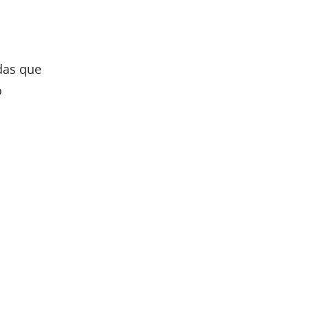
das que
o