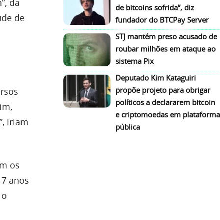
”, da
de bitcoins sofrida”, diz
ude de
fundador do BTCPay Server
STJ mantém preso acusado de
roubar milhões em ataque ao
sistema Pix
Deputado Kim Kataguiri
propõe projeto para obrigar
ersos
políticos a declararem bitcoin
im,
e criptomoedas em plataforma
, iriam
pública
om os
 7 anos
 o