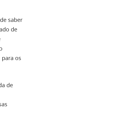
 de saber
cado de
e
o
o para os
da de
sas