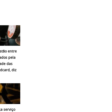
estão entre
ados pela
dade das
ldcard, diz
a serviço