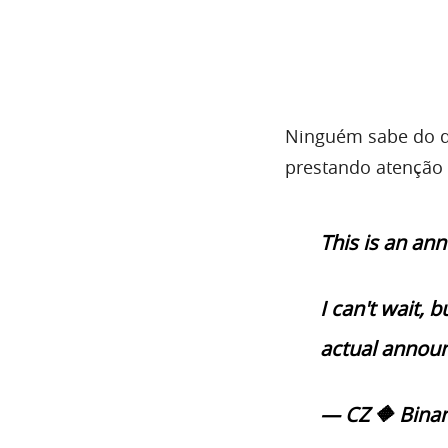
Ninguém sabe do que
prestando atenção 
This is an a
I can't wait, 
actual annou
— CZ 🔶 Bina