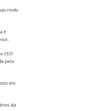
oas rindo
a e
mor.
 o CEO
da pela
isto em
ários da