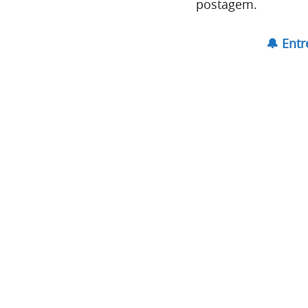
postagem.
🔔 Ent