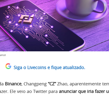
nance
Siga o Livecoins e fique atualizado.
 da
Binance
, Changpeng
“CZ”
Zhao, aparentemente te
zer. Ele veio ao Twitter para
anunciar que iria fazer 