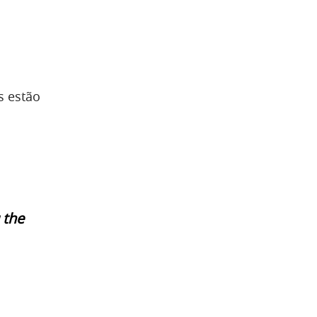
s estão
 the