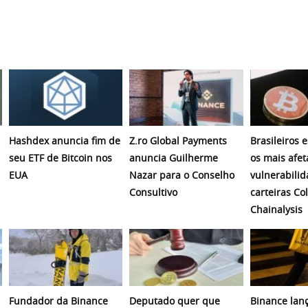
Hashdex anuncia fim de
Z.ro Global Payments
Brasileiros 
seu ETF de Bitcoin nos
anuncia Guilherme
os mais afet
EUA
Nazar para o Conselho
vulnerabili
Consultivo
carteiras Co
Chainalysis
Fundador da Binance
Deputado quer que
Binance lanç