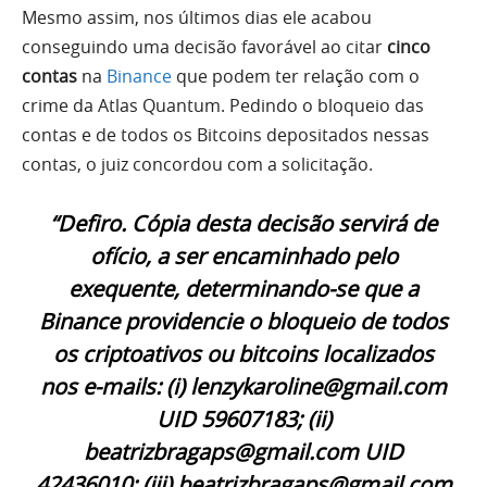
Mesmo assim, nos últimos dias ele acabou
conseguindo uma decisão favorável ao citar
cinco
contas
na
Binance
que podem ter relação com o
crime da Atlas Quantum. Pedindo o bloqueio das
contas e de todos os Bitcoins depositados nessas
contas, o juiz concordou com a solicitação.
“Defiro. Cópia desta decisão servirá de
ofício, a ser encaminhado pelo
exequente, determinando-se que a
Binance providencie o bloqueio de todos
os criptoativos ou bitcoins localizados
nos e-mails: (i) lenzykaroline@gmail.com
UID 59607183; (ii)
beatrizbragaps@gmail.com UID
42436010; (iii) beatrizbragaps@gmail.com