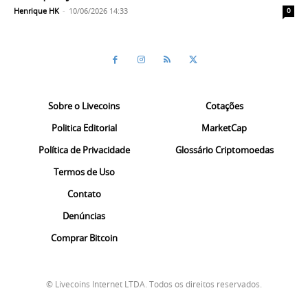
Henrique HK
-
10/06/2026 14:33
0
Sobre o Livecoins
Cotações
Politica Editorial
MarketCap
Política de Privacidade
Glossário Criptomoedas
Termos de Uso
Contato
Denúncias
Comprar Bitcoin
© Livecoins Internet LTDA. Todos os direitos reservados.