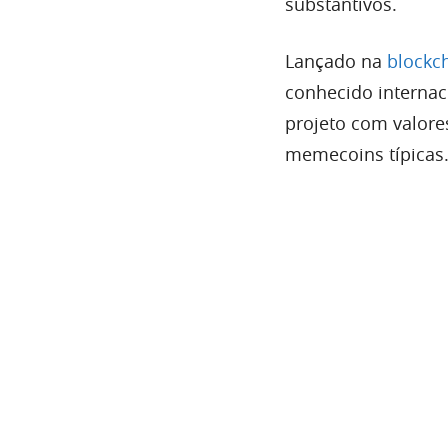
substantivos.
Lançado na
blockc
conhecido internaci
projeto com valore
memecoins típicas