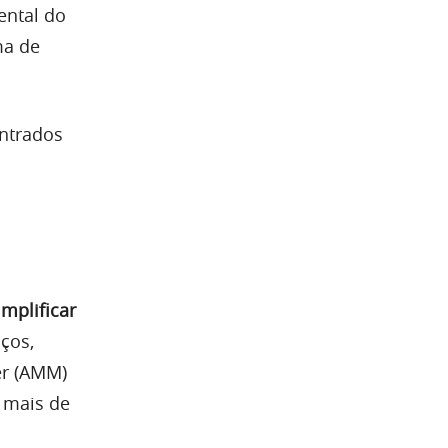
ental do
ma de
ontrados
implificar
ços,
er (AMM)
m mais de