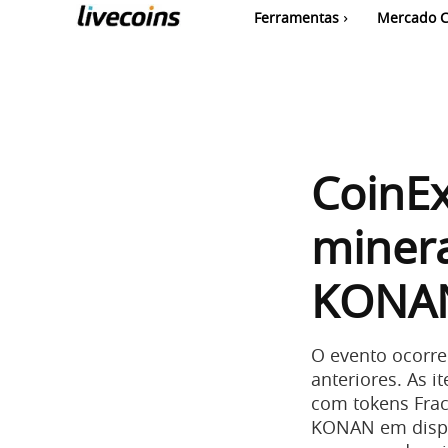
Ferramentas
Mercado C
CoinEx
minera
KONAN
O evento ocorre
anteriores. As 
com tokens Frac
KONAN em disput