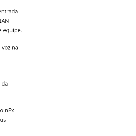
entrada
ONAN
e equipe.
 voz na
da
CoinEx
eus