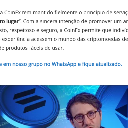
 a CoinEx tem mantido fielmente o princípio de servi
ro lugar”
. Com a sincera intenção de promover um a
usto, respeitoso e seguro, a CoinEx permite que indiv
de experiência acessem o mundo das criptomoedas d
de produtos fáceis de usar.
re em nosso grupo no WhatsApp e fique atualizado.