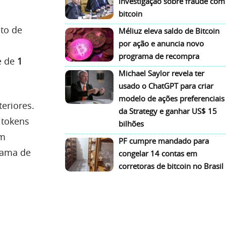
investigação sobre fraude com
bitcoin
nto de
Méliuz eleva saldo de Bitcoin
por ação e anuncia novo
programa de recompra
e de
1
Michael Saylor revela ter
usado o ChatGPT para criar
modelo de ações preferenciais
eriores.
da Strategy e ganhar US$ 15
 tokens
bilhões
em
PF cumpre mandado para
rama de
congelar 14 contas em
corretoras de bitcoin no Brasil
s