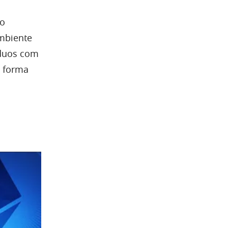
ço
mbiente
íduos com
e forma