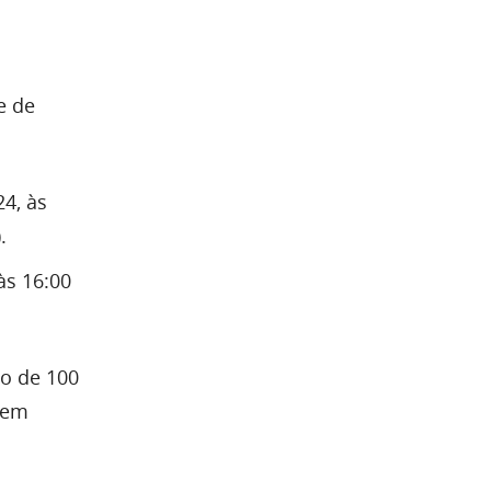
e de
4, às
.
às 16:00
mo de 100
odem