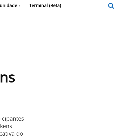
unidade
Terminal (Beta)
ens
icipantes
okens
cativa do