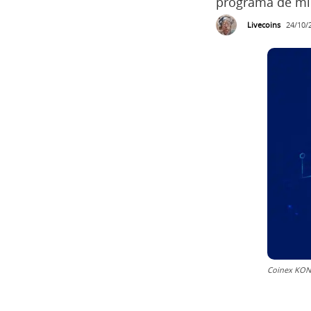
programa de mi
Livecoins
24/10/
Coinex KO