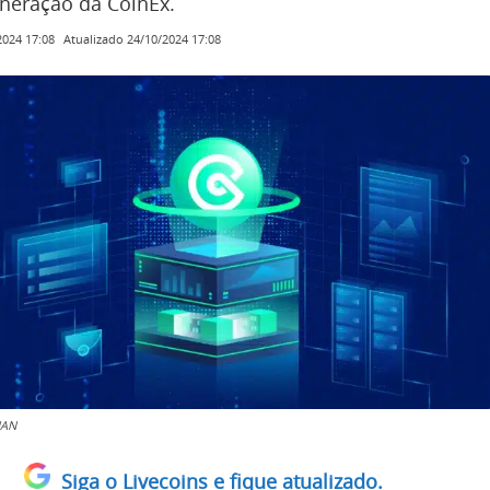
neração da CoinEx.
Atualizado
24/10/2024 17:08
2024 17:08
NAN
Siga o Livecoins e fique atualizado.