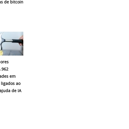
s de bitcoin
ores
.962
dades em
 ligados ao
ajuda de IA