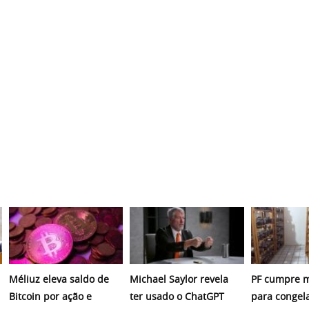
Méliuz eleva saldo de
Michael Saylor revela
PF cumpre 
Bitcoin por ação e
ter usado o ChatGPT
para congela