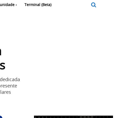
unidade
Terminal (Beta)
m
s
 dedicada
presente
lares