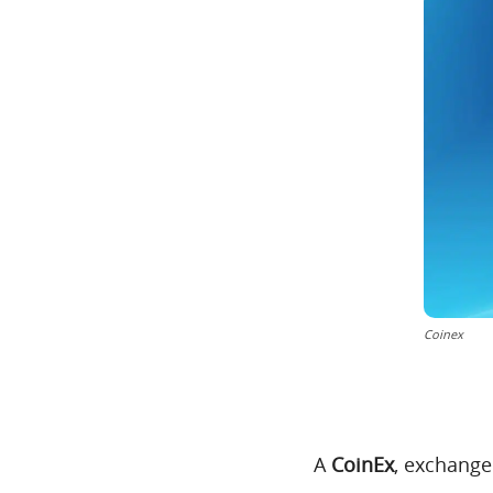
Coinex
A
CoinEx
, exchange