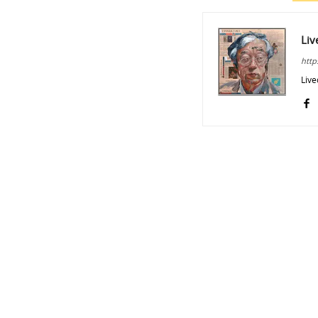
Liv
http
Live