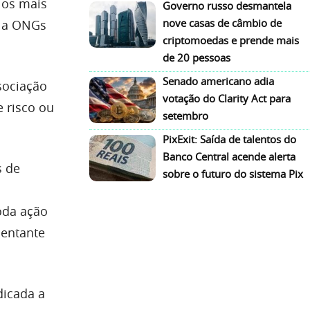
 os mais
Governo russo desmantela
nove casas de câmbio de
o a ONGs
criptomoedas e prende mais
de 20 pessoas
Senado americano adia
sociação
votação do Clarity Act para
e risco ou
setembro
PixExit: Saída de talentos do
Banco Central acende alerta
s de
sobre o futuro do sistema Pix
oda ação
sentante
dicada a