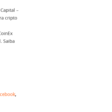
Capital –
ra cripto
CoinEx
. Saiba
cebook
,