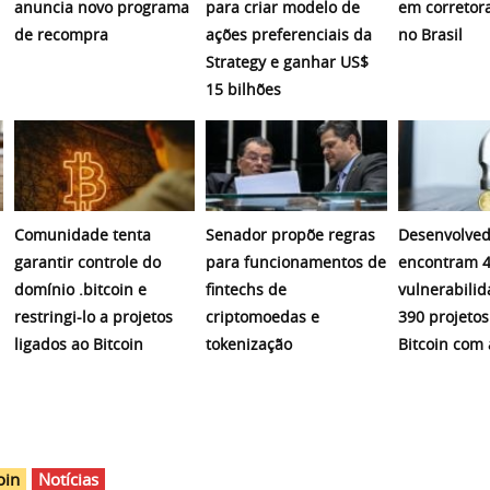
anuncia novo programa
para criar modelo de
em corretora
de recompra
ações preferenciais da
no Brasil
Strategy e ganhar US$
15 bilhões
Comunidade tenta
Senador propõe regras
Desenvolved
garantir controle do
para funcionamentos de
encontram 4
domínio .bitcoin e
fintechs de
vulnerabili
restringi-lo a projetos
criptomoedas e
390 projetos
ligados ao Bitcoin
tokenização
Bitcoin com 
oin
Notícias