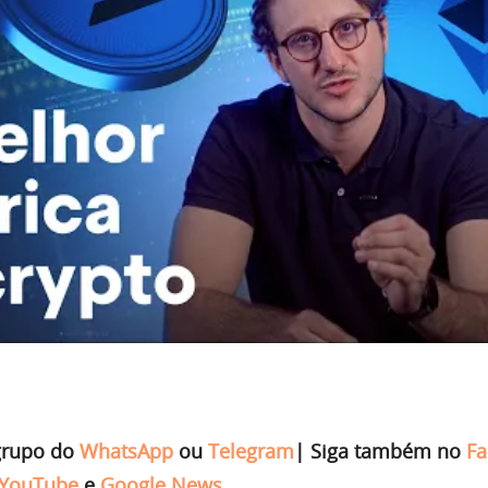
grupo do
WhatsApp
ou
Telegram
|
Siga também no
Fa
YouTube
e
Google News
.