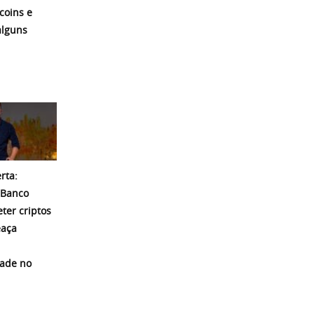
coins e
alguns
rta:
 Banco
eter criptos
eaça
dade no