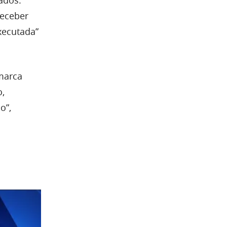
receber
xecutada”
marca
o,
o”,