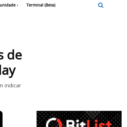
unidade
Terminal (Beta)
s de
day
m indicar