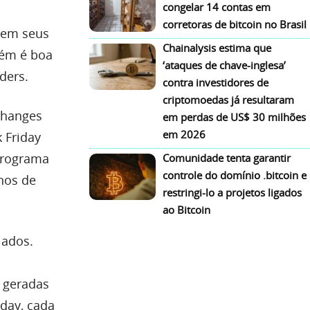
congelar 14 contas em
corretoras de bitcoin no Brasil
 em seus
Chainalysis estima que
bém é boa
‘ataques de chave-inglesa’
ders.
contra investidores de
criptomoedas já resultaram
changes
em perdas de US$ 30 milhões
em 2026
 Friday
programa
Comunidade tenta garantir
controle do domínio .bitcoin e
nos de
restringi-lo a projetos ligados
ao Bitcoin
iados.
s geradas
iday, cada