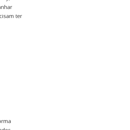
ganhar
cisam ter
forma
ados.