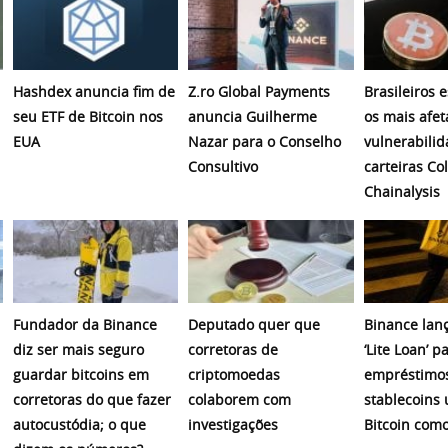
Hashdex anuncia fim de
Z.ro Global Payments
Brasileiros 
seu ETF de Bitcoin nos
anuncia Guilherme
os mais afet
EUA
Nazar para o Conselho
vulnerabili
Consultivo
carteiras Co
Chainalysis
Fundador da Binance
Deputado quer que
Binance lanç
diz ser mais seguro
corretoras de
‘Lite Loan’ p
guardar bitcoins em
criptomoedas
empréstimo
corretoras do que fazer
colaborem com
stablecoins
autocustódia; o que
investigações
Bitcoin como