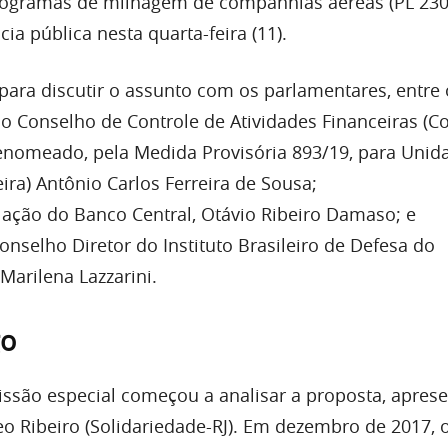
programas de milhagem de companhias aéreas (PL 230
cia pública nesta quarta-feira (11).
ara discutir o assunto com os parlamentares, entre 
do Conselho de Controle de Atividades Financeiras (Co
enomeado, pela Medida Provisória 893/19, para Unid
eira) Antônio Carlos Ferreira de Sousa;
ulação do Banco Central, Otávio Ribeiro Damaso; e
onselho Diretor do Instituto Brasileiro de Defesa do
Marilena Lazzarini.
go
são especial começou a analisar a proposta, apres
o Ribeiro (Solidariedade-RJ). Em dezembro de 2017, 