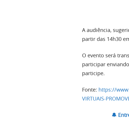
A audiência, suger
partir das 14h30 em
O evento será tran
participar enviand
participe.
Fonte:
https://www
VIRTUAIS-PROMOV
🔔 Ent