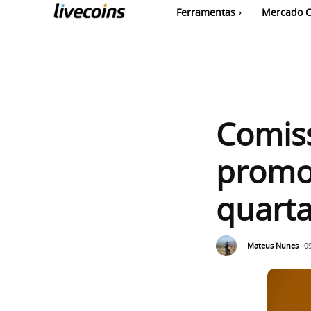
Ferramentas
Mercado C
Comiss
promo
quart
Mateus Nunes
0