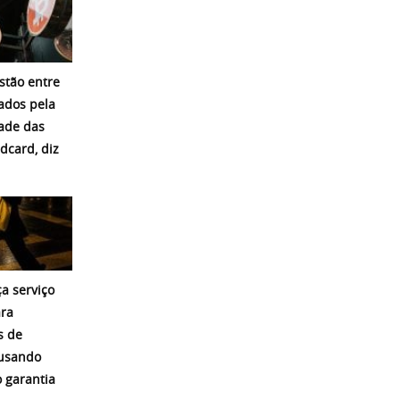
estão entre
ados pela
dade das
ldcard, diz
a serviço
ara
s de
 usando
 garantia