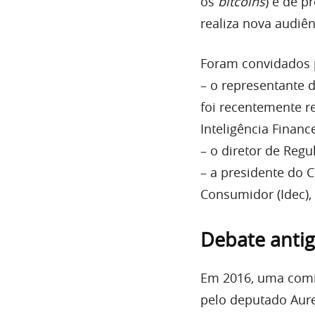
os
bitcoins
) e de 
realiza nova audiên
Foram convidados p
– o representante 
foi recentemente r
Inteligência Financ
– o diretor de Reg
– a presidente do C
Consumidor (Idec), 
Debate anti
Em 2016, uma comis
pelo deputado Aure