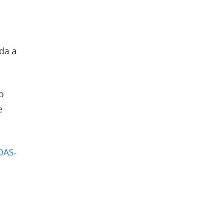
da a
o
e
DAS-