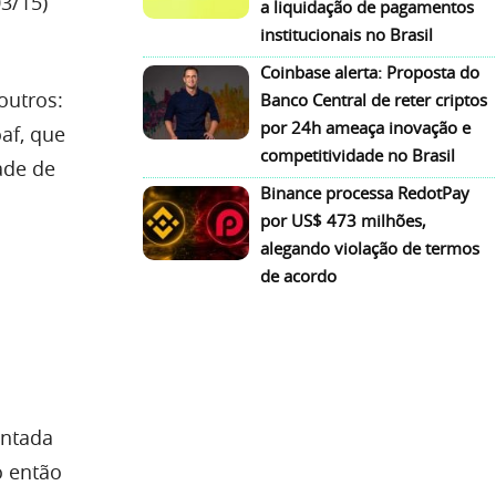
3/15)
a liquidação de pagamentos
institucionais no Brasil
Coinbase alerta: Proposta do
outros:
Banco Central de reter criptos
por 24h ameaça inovação e
af, que
competitividade no Brasil
ade de
Binance processa RedotPay
por US$ 473 milhões,
alegando violação de termos
de acordo
entada
o então