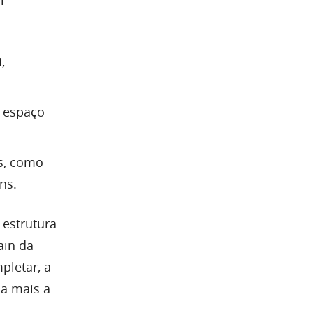
r
,
o espaço
os, como
ns.
 estrutura
ain da
pletar, a
da mais a