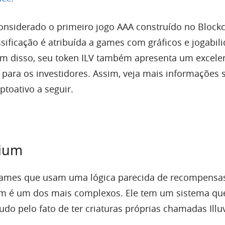
considerado o primeiro jogo AAA construído no Block
sificação é atribuída a games com gráficos e jogabil
ém disso, seu token ILV também apresenta um excele
 para os investidores. Assim, veja mais informações 
iptoativo a seguir.
vium
 games que usam uma lógica parecida de recompensa
vium é um dos mais complexos. Ele tem um sistema q
tudo pelo fato de ter criaturas próprias chamadas Illuv