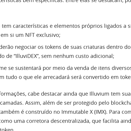
erísticas bem específicas. Entre elas se destacam, po
e tem características e elementos próprios ligados a si
em si um NFT exclusivo;
erão negociar os tokens de suas criaturas dentro d
 de “IlluviDEX”, sem nenhum custo adicional;
me se sustentará por meio da venda de itens divers
m tudo o que ele arrecadará será convertido em toke
formações, cabe destacar ainda que Illuvium tem sua
camadas. Assim, além de ser protegido pelo blockch
ambém é construído no Immutable X (IMX). Para com
como uma corretora descentralizada, que facilita ain
token.