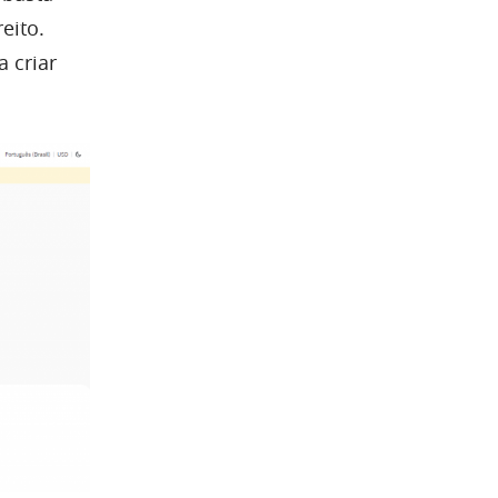
reito.
a criar