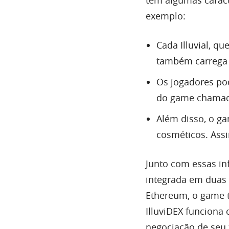
tem algumas caract
exemplo:
Cada Illuvial, qu
também carrega 
Os jogadores pod
do game chamado
Além disso, o ga
cosméticos. Assi
Junto com essas in
integrada em duas 
Ethereum, o game t
IlluviDEX funciona 
negociação de seu 