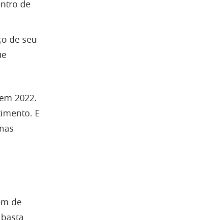
entro de
ço de seu
ue
 em 2022.
timento. E
rmas
ém de
 basta