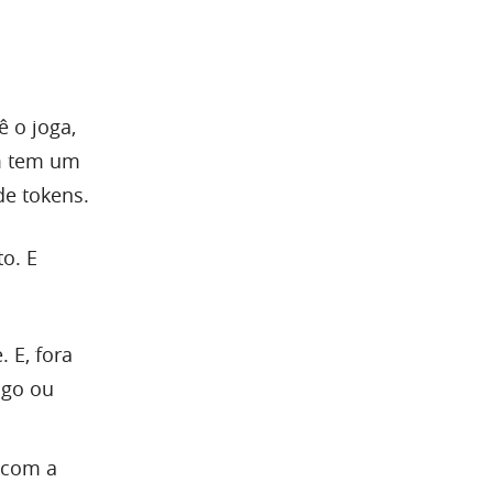
 o joga,
um tem um
de tokens.
o. E
 E, fora
ogo ou
 com a