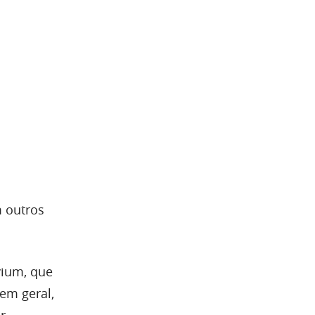
m outros
vium, que
em geral,