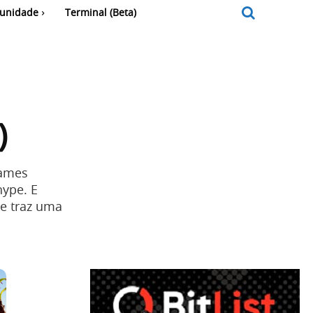
unidade
Terminal (Beta)
)
games
hype. E
ue traz uma