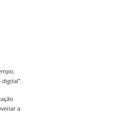
tempo,
digital”.
zação
veitar a