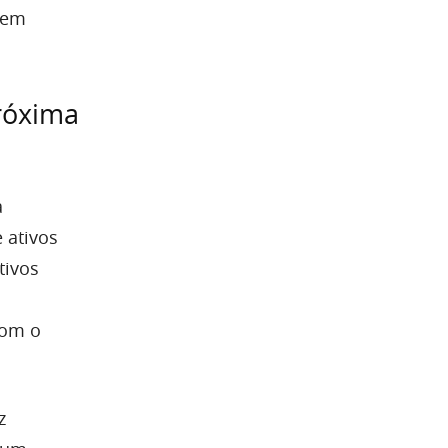
rem
róxima
a
 ativos
tivos
com o
z