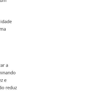
m um
lidade
ima
ar a
iminando
ez e
ção reduz