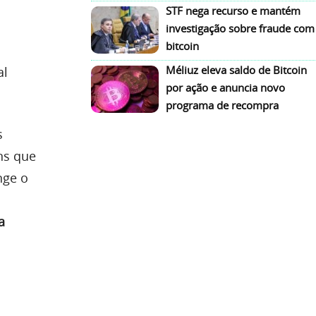
s
STF nega recurso e mantém
investigação sobre fraude com
bitcoin
Méliuz eleva saldo de Bitcoin
al
por ação e anuncia novo
programa de recompra
s
ns que
nge o
a