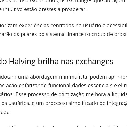
 casos de uso expandidos, as exchanges que abraça
 intuitivo estão prestes a prosperar.
iorizam experiências centradas no usuário e acessibi
rnarão os pilares do sistema financeiro cripto de próx
o Halving brilha nas exchanges
adotam uma abordagem minimalista, podem aprimor
ociação enfatizando funcionalidades essenciais e el
ários. Esse processo de otimização melhora a liquid
a os usuários, e um processo simplificado de integra
rada.