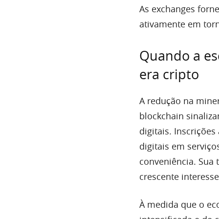
As exchanges forne
ativamente em torn
Quando a esc
era cripto
A redução na miner
blockchain sinaliz
digitais. Inscriçõe
digitais em serviç
conveniência. Sua 
crescente interess
À medida que o eco