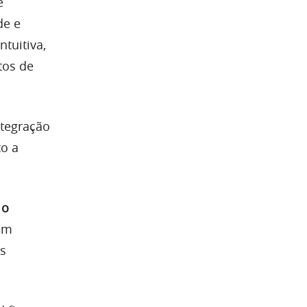
e
de e
tuitiva,
tos de
ntegração
o a
 o
 em
es