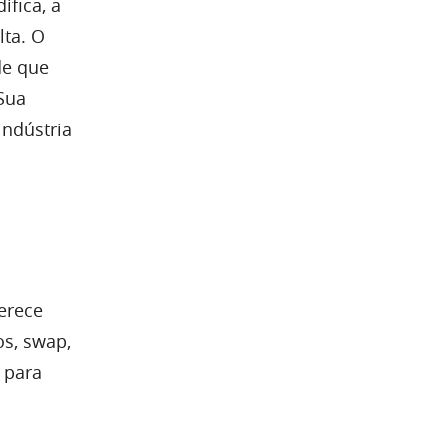
ifica, a
lta. O
de que
Sua
indústria
erece
os, swap,
 para