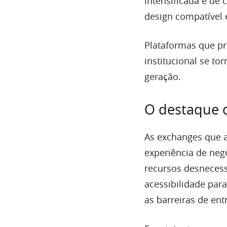
intensificada e de
design compatível e
Plataformas que pr
institucional se to
geração.
O destaque d
As exchanges que 
experiência de neg
recursos desnecess
acessibilidade par
as barreiras de ent