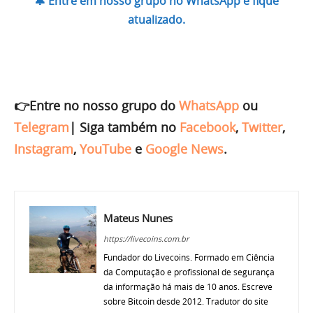
🔔 Entre em nosso grupo no WhatsApp e fique
atualizado.
👉Entre no nosso grupo do
WhatsApp
ou
Telegram
|
Siga também no
Facebook
,
Twitter
,
Instagram
,
YouTube
e
Google News
.
Mateus Nunes
https://livecoins.com.br
Fundador do Livecoins. Formado em Ciência
da Computação e profissional de segurança
da informação há mais de 10 anos. Escreve
sobre Bitcoin desde 2012. Tradutor do site