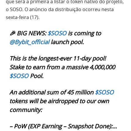
que será a primeira a listar o token nativo do projeto,
o SOSO. O anúncio da distribuição ocorreu nesta
sexta-feira (17).
🎉 BIG NEWS:
$SOSO
is coming to
@Bybit_official
launch pool.
This is the longest-ever 11-day pool!
Stake to earn from a massive 4,000,000
$SOSO
Pool.
An additional sum of 45 million
$SOSO
tokens will be airdropped to our own
community:
– PoW (EXP Earning – Snapshot Done):…