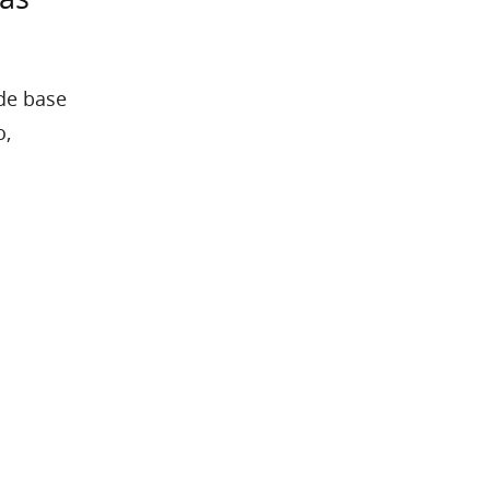
de base
o,