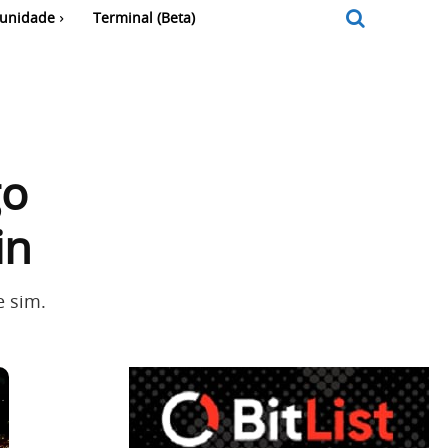
unidade
Terminal (Beta)
go
in
e sim.