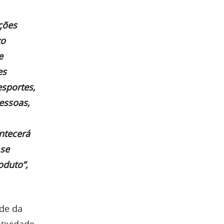
ções
xo
e
es
esportes,
pessoas,
ntecerá
 se
oduto”,
ade da