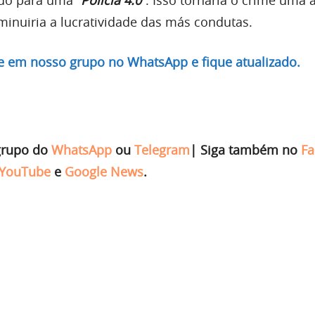
ndo para uma “
Polícia 4.0
“. Isso tornaria o crime uma 
minuiria a lucratividade das más condutas.
re em nosso grupo no WhatsApp e fique atualizado.
grupo do
WhatsApp
ou
Telegram
|
Siga também no
Fa
YouTube
e
Google News
.