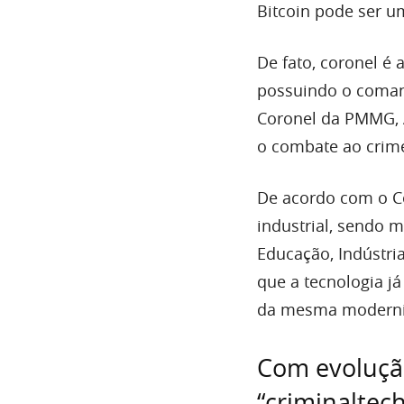
Bitcoin pode ser u
De fato, coronel é 
possuindo o comand
Coronel da PMMG, A
o combate ao crim
De acordo com o C
industrial, sendo 
Educação, Indústri
que a tecnologia já
da mesma moderni
Com evolução
“criminaltec