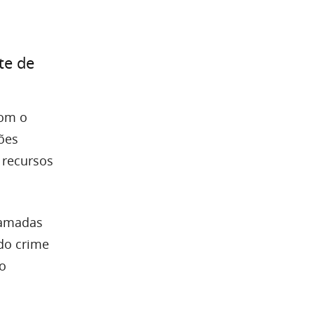
te de
com o
ões
 recursos
hamadas
 do crime
 o