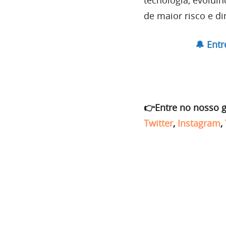
tecnologia, evolui
de maior risco e di
🔔 Ent
👉Entre no nosso 
Twitter
,
Instagram
,