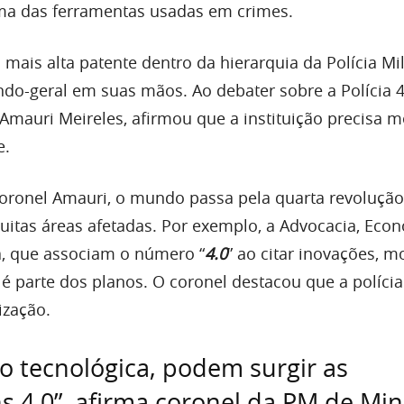
ma das ferramentas usadas em crimes.
a mais alta patente dentro da hierarquia da Polícia Mil
o-geral em suas mãos. Ao debater sobre a Polícia 4
mauri Meireles, afirmou que a instituição precisa m
e.
oronel Amauri, o mundo passa pela quarta revolução
muitas áreas afetadas. Por exemplo, a Advocacia, Eco
a, que associam o número “
4.0
” ao citar inovações, 
 é parte dos planos. O coronel destacou que a polícia
zação.
 tecnológica, podem surgir as
hs 4.0”, afirma coronel da PM de Mi