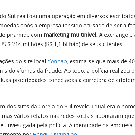
a do Sul realizou uma operação em diversos escritóri
omoedas após a empresa ter sido acusada de ser a fa
de pirâmide com
marketing multinível.
A exchange é
S $ 214 milhões (R$ 1,1 bilhão) de seus clientes.
ções do site local
Yonhap
, estima-se que mais de 40
 sido vítimas da fraude. Ao todo, a polícia realizou 
duas propriedades conectadas a corretora de cripto
m dos sites da Coreia do Sul revelou qual era o nom
 mas vários relatos nas redes sociais apontaram que
el investigada pela polícia. A identidade da empresa 
iormente por
Hanguk Kyungjae.