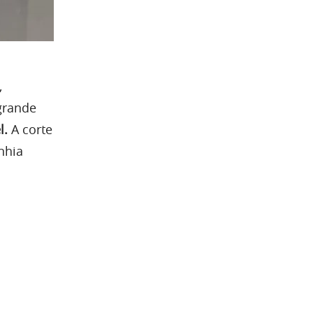
,
grande
l.
A corte
nhia