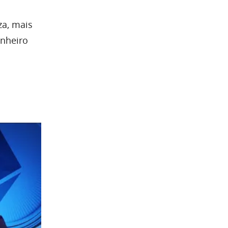
za, mais
inheiro