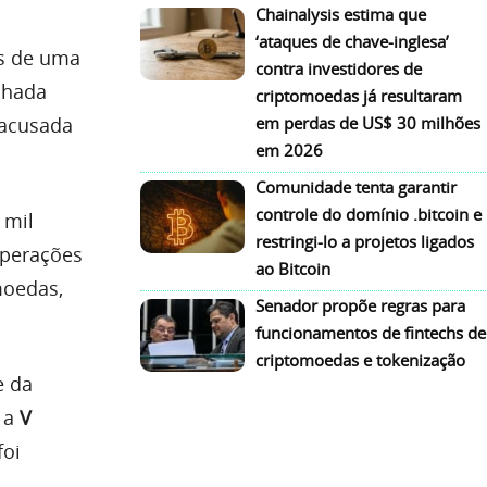
Chainalysis estima que
‘ataques de chave-inglesa’
os de uma
contra investidores de
chada
criptomoedas já resultaram
 acusada
em perdas de US$ 30 milhões
em 2026
Comunidade tenta garantir
controle do domínio .bitcoin e
 mil
restringi-lo a projetos ligados
operações
ao Bitcoin
moedas,
Senador propõe regras para
funcionamentos de fintechs de
criptomoedas e tokenização
e da
 a
V
foi