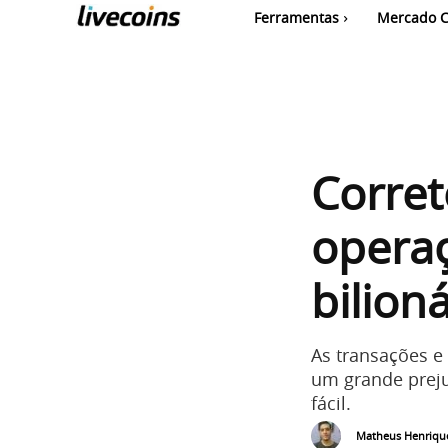
Ferramentas
Mercado C
Corret
operaç
bilioná
As transações e
um grande preju
fácil.
Matheus Henriqu