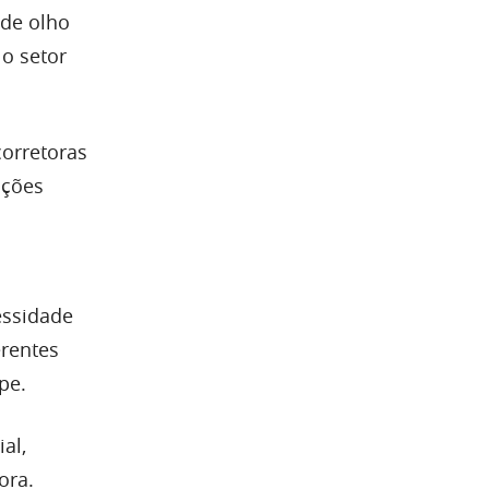
 de olho
o setor
corretoras
ações
essidade
erentes
pe.
al,
ora.