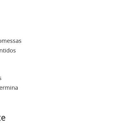
romessas
ntidos
s
termina
te