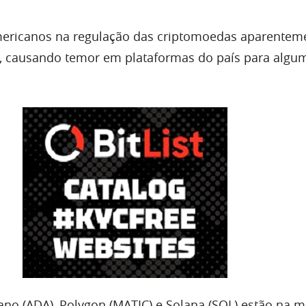
mericanos na regulação das criptomoedas aparentem
l, causando temor em plataformas do país para algu
ano (ADA), Polygon (MATIC) e Solana (SOL) estão na m