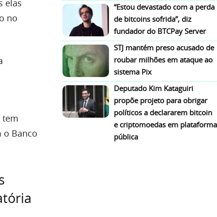
s elas
“Estou devastado com a perda
do no
de bitcoins sofrida”, diz
fundador do BTCPay Server
STJ mantém preso acusado de
a
roubar milhões em ataque ao
sistema Pix
Deputado Kim Kataguiri
propõe projeto para obrigar
políticos a declararem bitcoin
e tem
e criptomoedas em plataforma
m o Banco
pública
s
tória