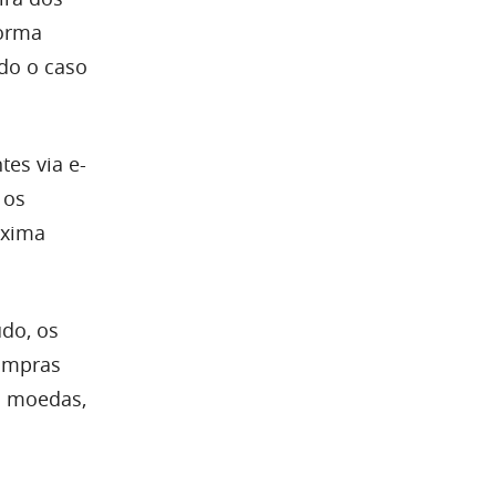
forma
do o caso
tes via e-
 os
óxima
do, os
compras
as moedas,