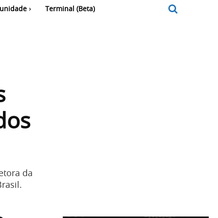
unidade
Terminal (Beta)
s
dos
etora da
rasil.