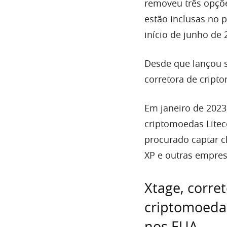
removeu três opçõe
estão inclusas no 
início de junho de 
Desde que lançou s
corretora de crip
Em janeiro de 2023
criptomoedas Litec
procurado captar c
XP e outras empres
Xtage, corre
criptomoedas
nos EUA