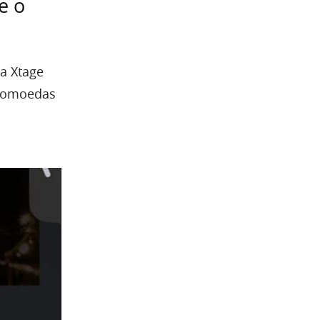
e o
 a Xtage
ptomoedas