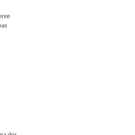
ente
mas
ira dos