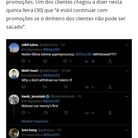
promoções. Um dos clientes chegou a dizer nesta
quinta-feira (30) que “é inútil continuar com
promoções se o dinheiro dos clientes não pode ser
sacado”.