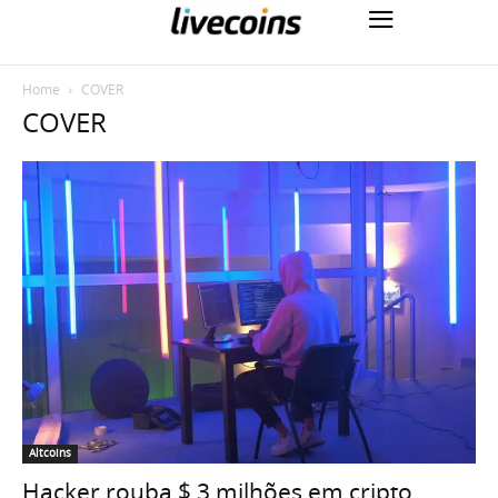
Home
COVER
COVER
Altcoins
Hacker rouba $ 3 milhões em cripto,