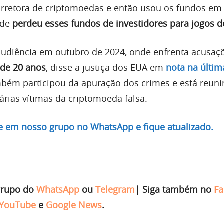
rretora de criptomoedas e então usou os fundos em 
nde
perdeu esses fundos de investidores para jogos d
 audiência em outubro de 2024, onde enfrenta acusaç
de 20 anos
, disse a justiça dos EUA em
nota na últim
mbém participou da apuração dos crimes e está reun
rias vítimas da criptomoeda falsa.
re em nosso grupo no WhatsApp e fique atualizado.
grupo do
WhatsApp
ou
Telegram
|
Siga também no
Fa
YouTube
e
Google News
.