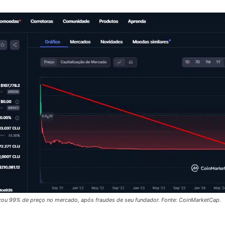
u 99% de preço no mercado, após fraudes de seu fundador. Fonte: CoinMarketCap.