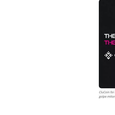
CluCoin foi
golpe milio