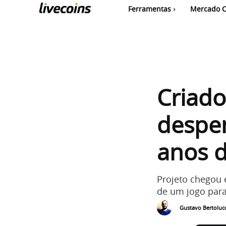
Ferramentas
Mercado C
Criado
despe
anos d
Projeto chegou
de um jogo par
Gustavo Bertolucc