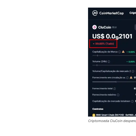
Criptomoeda CluCoin despenco