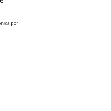
de
ônica por