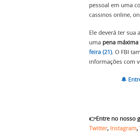
pessoal em uma co
cassinos online, o
Ele deverá ter sua
uma
pena máxima 
feira (21)
. O FBI ta
informações com vá
🔔 Ent
👉Entre no nosso 
Twitter
,
Instagram
,