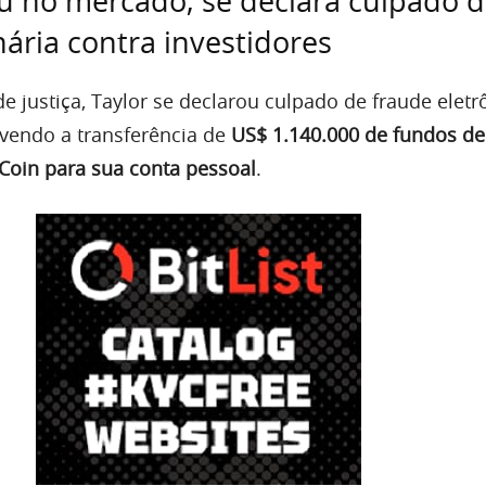
u no mercado, se declara culpado 
nária contra investidores
de justiça, Taylor se declarou culpado de fraude eletr
endo a transferência de
US$ 1.140.000 de fundos de
uCoin para sua conta pessoal
.