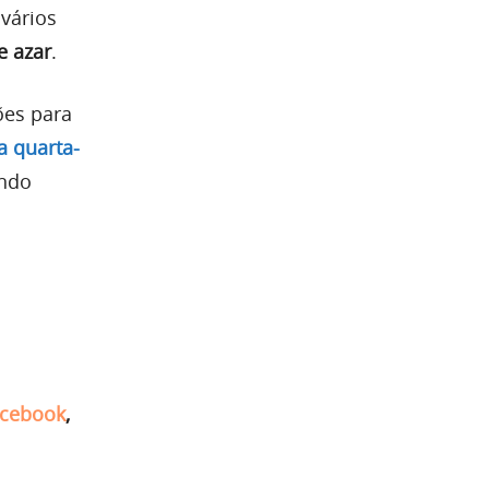
vários
e azar
.
ões para
a quarta-
indo
cebook
,