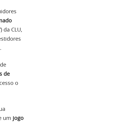
uidores
amado
”) da CLU,
stidores
.
 de
s de
ucesso o
sua
de um
jogo