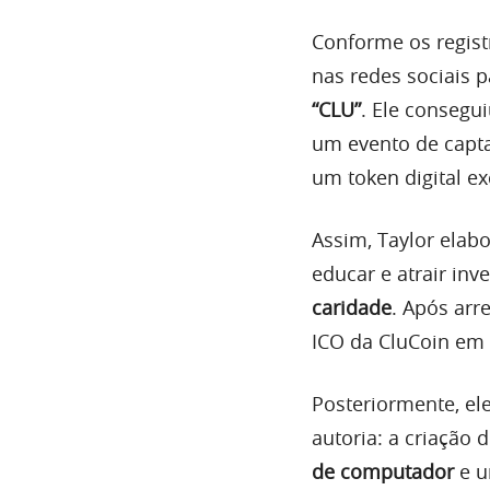
Conforme os registr
nas redes sociais 
“CLU”
. Ele consegui
um evento de capta
um token digital e
Assim, Taylor elab
educar e atrair inv
caridade
. Após arr
ICO da CluCoin em
Posteriormente, el
autoria: a criação 
de computador
e u