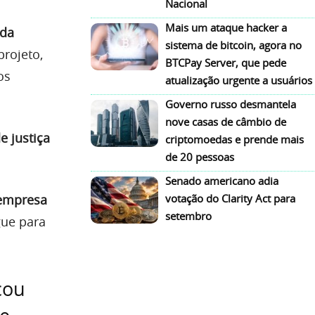
Nacional
Mais um ataque hacker a
 da
sistema de bitcoin, agora no
rojeto,
BTCPay Server, que pede
os
atualização urgente a usuários
Governo russo desmantela
nove casas de câmbio de
e justiça
criptomoedas e prende mais
de 20 pessoas
Senado americano adia
 empresa
votação do Clarity Act para
setembro
gue para
cou