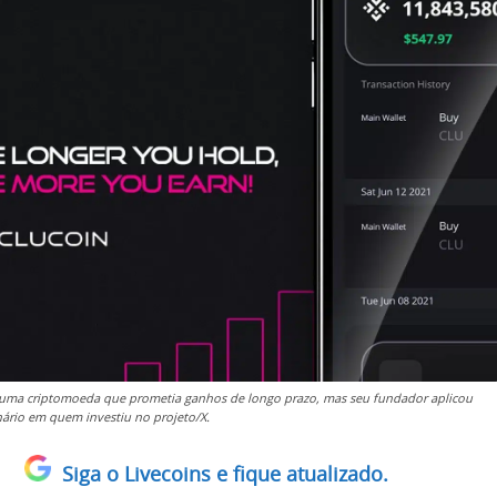
 uma criptomoeda que prometia ganhos de longo prazo, mas seu fundador aplicou
nário em quem investiu no projeto/X.
Siga o Livecoins e fique atualizado.