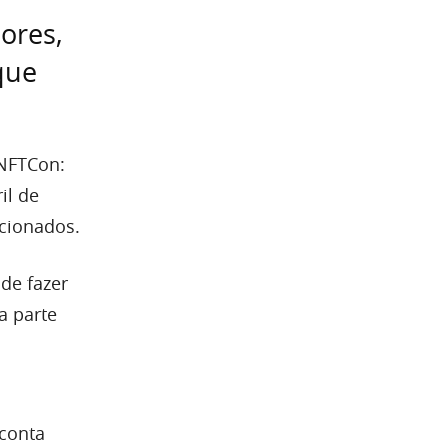
ores,
que
NFTCon:
il de
acionados.
de fazer
a parte
conta