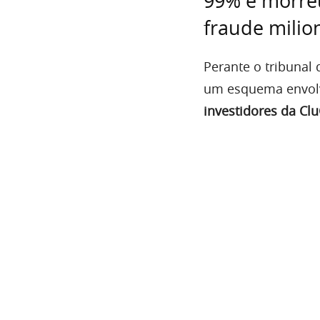
99% e morre
fraude milio
Perante o tribunal 
um esquema envolv
investidores da Cl