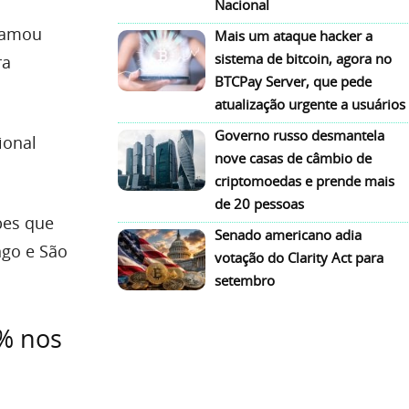
Nacional
chamou
Mais um ataque hacker a
sistema de bitcoin, agora no
ra
BTCPay Server, que pede
atualização urgente a usuários
Governo russo desmantela
ional
nove casas de câmbio de
criptomoedas e prende mais
de 20 pessoas
bes que
Senado americano adia
ngo e São
votação do Clarity Act para
setembro
0% nos