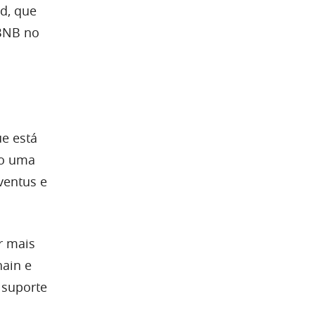
d, que
 BNB no
e está
do uma
ventus e
r mais
hain e
 suporte