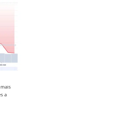
 mais
es a