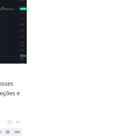
osses
reções e