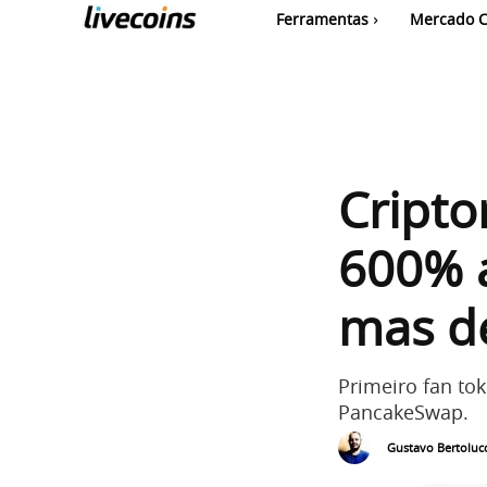
Ferramentas
Mercado C
Cripto
600% a
mas d
Primeiro fan tok
PancakeSwap.
Gustavo Bertolucc