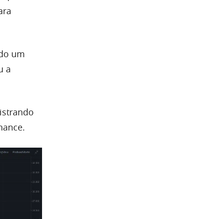
ara
ido um
u a
gistrando
nance.