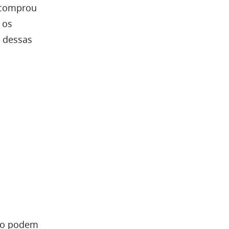
m comprou
 os
s dessas
do podem