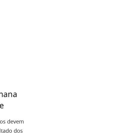
emana
e
odos devem
ultado dos