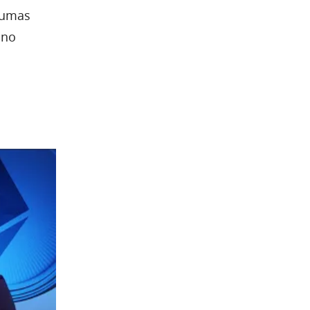
lgumas
 no