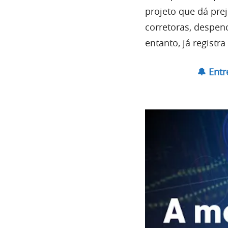
projeto que dá pre
corretoras, despe
entanto, já regist
🔔 Ent