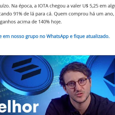
juízo. Na época, a IOTA chegou a valer U$ 5,25 em a
ncando 91% de lá para cá. Quem comprou há um ano,
ra ganhos acima de 140% hoje.
re em nosso grupo no WhatsApp e fique atualizado.