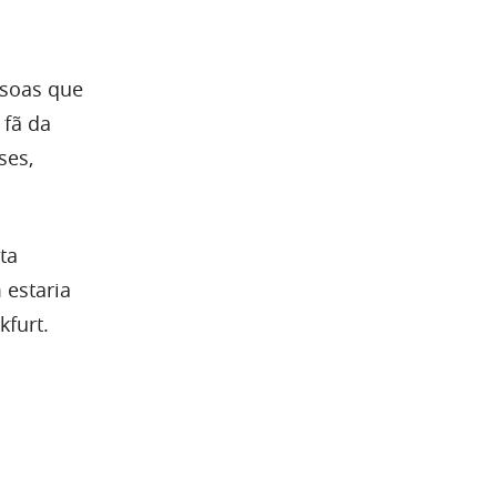
ssoas que
 fã da
ses,
ta
 estaria
kfurt.