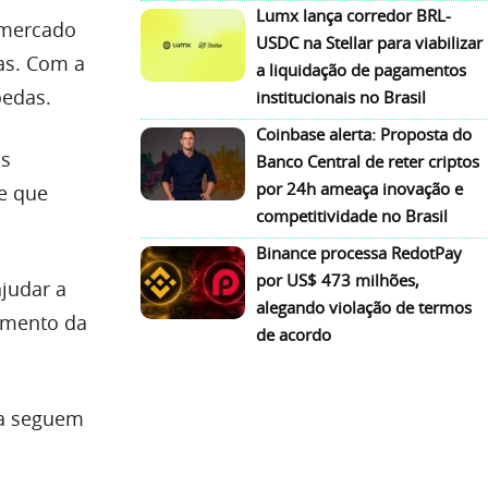
Lumx lança corredor BRL-
 mercado
USDC na Stellar para viabilizar
as. Com a
a liquidação de pagamentos
oedas.
institucionais no Brasil
Coinbase alerta: Proposta do
os
Banco Central de reter criptos
por 24h ameaça inovação e
de que
competitividade no Brasil
Binance processa RedotPay
por US$ 473 milhões,
ajudar a
alegando violação de termos
cimento da
de acordo
da seguem