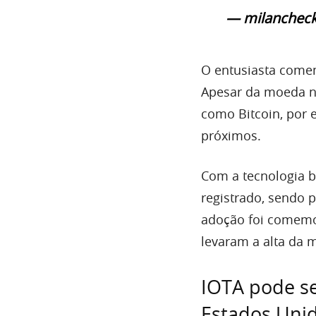
— milancheck
O entusiasta come
Apesar da moeda nã
como Bitcoin, por 
próximos.
Com a tecnologia 
registrado, sendo 
adoção foi comemo
levaram a alta da
IOTA pode se
Estados Uni