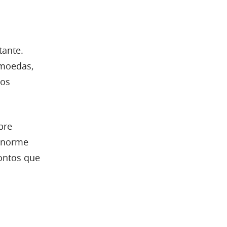
ante.
omoedas,
tos
pre
 enorme
ontos que