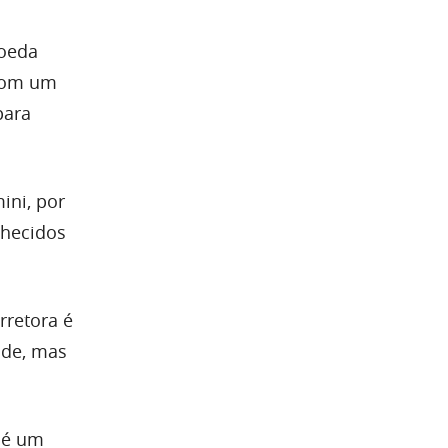
moeda
 com um
para
ini, por
nhecidos
rretora é
ade, mas
 é um