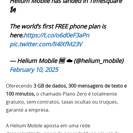
Helium Mobile has landed in Timesquare
🗽
The world’s first FREE phone plan is
here.
https://t.co/o6d0eF3aPn
pic.twitter.com/lI4lXfM23V
— Helium Mobile 🆓 ☁️ (@helium_mobile)
February 10, 2025
Oferecendo
3 GB de dados, 300 mensagens de texto e
100 minutos,
o chamado Plano Zero é totalmente
gratuito, sem contratos, taxas ocultas ou truques,
garante a empresa.
A Helium Mobile aposta em uma rede