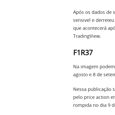
Após os dados de i
sensivel e derrete
que acontecerá apó
TradingView.
F1R37
Na imagem podemos
agosto e 8 de sete
Nessa publicação 
pelo price action e
rompida no dia 9 d