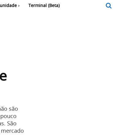
unidade
Terminal (Beta)
e
não são
mpouco
as. São
o mercado