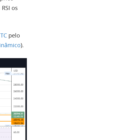
o
RSI
os
BTC
pelo
dinâmico
).