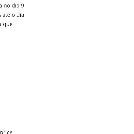
a no dia 9
até o dia
da que
 price