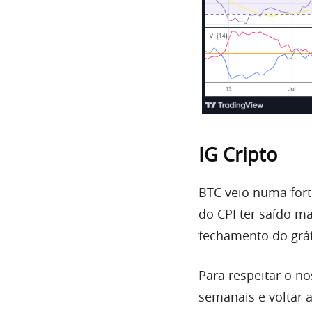
IG Cripto
BTC
veio numa for
do
CPI
ter saído m
fechamento do grá
Para respeitar o no
semanais e voltar a