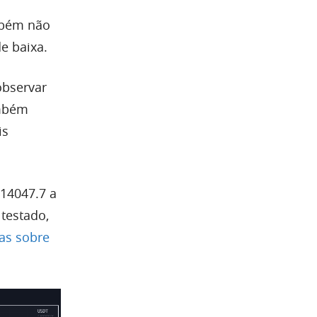
ém não
e baixa.
observar
mbém
is
 14047.7 a
testado,
ias sobre