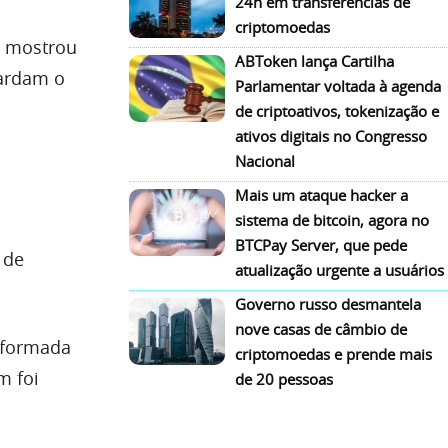
24h em transferências de
criptomoedas
e mostrou
ABToken lança Cartilha
uardam o
Parlamentar voltada à agenda
de criptoativos, tokenização e
ativos digitais no Congresso
Nacional
Mais um ataque hacker a
sistema de bitcoin, agora no
BTCPay Server, que pede
 de
atualização urgente a usuários
Governo russo desmantela
nove casas de câmbio de
a formada
criptomoedas e prende mais
m foi
de 20 pessoas