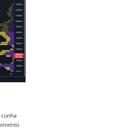
 cunha
ovimento