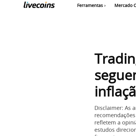
Ferramentas
Mercado C
Tradi
seguem
inflaç
Disclaimer: As 
recomendações 
refletem a opin
estudos direci