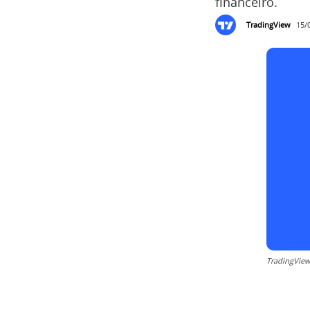
financeiro.
TradingView
15/
TradingVie